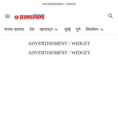
ADVERTISEMENT / WIDGET
H
ताज्या बातम्या
देश
महाराष्ट्र
मुंबई
पुणे
विश्लेषण
e
a
ADVERTISEMENT / WIDGET
d
e
ADVERTISEMENT / WIDGET
r
m
e
n
u
i
t
e
m
s