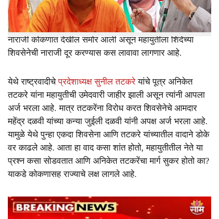
महायुतीसह महाविकास आघाडीतील नाराजी नाट्य उघड झाले आहे.
आता माघारीचा दिवस ४ जून असणार असून मविआसह महायुतीला
नाराजांची मनधरणी करण्याची लढाई लढावी लागणार आहे. अशीच
नाराजी कोकणात देखील समोर आली असून महायुतीला शिंदेंच्या
शिवसेनेची नाराजी दूर करण्यास कस लावावा लागणार आहे.
येथे राष्ट्रवादीचे
प्रदेशाध्यक्ष सुनील तटकरे
यांचे पूत्र अनिकेत
तटकरे यांना महायुतीची उमेदवारी जाहीर झाली असून त्यांनी आपला
अर्ज भरला आहे. मात्र तटकरेंना विरोध करत शिवसेनेचे आमदार
महेंद्र दळवी यांच्या कन्या जुईली दळवी यांनी अपक्ष अर्ज भरला आहे.
यामुळे येथे पुन्हा एकदा शिवसेना आणि तटकरे यांच्यातील वादाने डोके
वर काढले आहे. आता हा वाद कसा शांत होतो, महायुतीतील नेते या
प्रश्न कसा सोडवतात आणि अनिकेत तटकरेंचा मार्ग सुकर होतो का?
याकडे कोकणासह राज्याचे लक्ष लागले आहे.