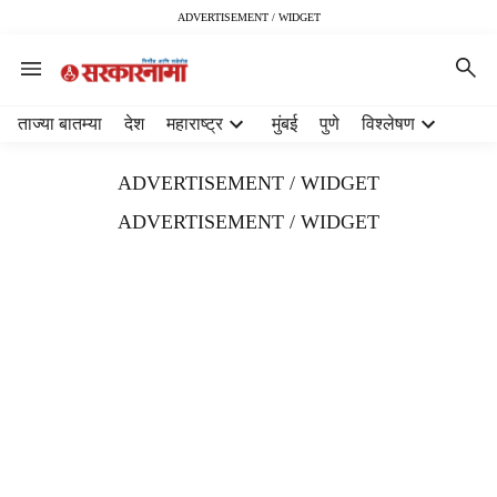
ADVERTISEMENT / WIDGET
H
ताज्या बातम्या
देश
महाराष्ट्र
मुंबई
पुणे
विश्लेषण
e
a
ADVERTISEMENT / WIDGET
d
e
ADVERTISEMENT / WIDGET
r
m
e
n
u
i
t
e
m
s