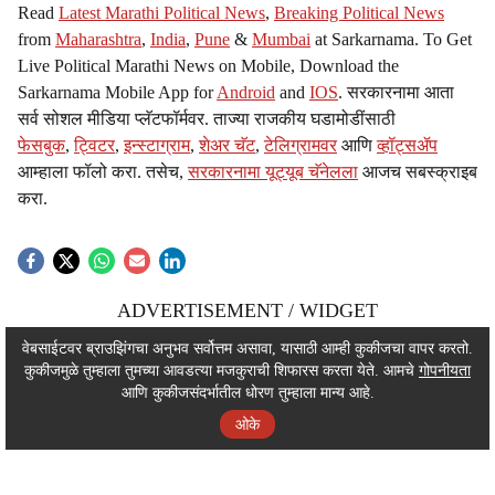
Read
Latest Marathi Political News
,
Breaking Political News
from
Maharashtra
,
India
,
Pune
&
Mumbai
at Sarkarnama. To Get
Live Political Marathi News on Mobile, Download the
Sarkarnama Mobile App for
Android
and
IOS
. सरकारनामा आता
सर्व सोशल मीडिया प्लॅटफॉर्मवर. ताज्या राजकीय घडामोडींसाठी
फेसबुक
,
ट्विटर
,
इन्स्टाग्राम
,
शेअर चॅट
,
टेलिग्रामवर
आणि
व्हॉट्सॲप
आम्हाला फॉलो करा. तसेच,
सरकारनामा यूट्यूब चॅनेलला
आजच सबस्क्राइब
करा.
ADVERTISEMENT / WIDGET
ADVERTISEMENT / WIDGET
वेबसाईटवर ब्राउझिंगचा अनुभव सर्वोत्तम असावा, यासाठी आम्ही कुकीजचा वापर करतो.
कुकीजमुळे तुम्हाला तुमच्या आवडत्या मजकुराची शिफारस करता येते. आमचे
गोपनीयता
ADVERTISEMENT / WIDGET
आणि कुकीजसंदर्भातील धोरण तुम्हाला मान्य आहे.
ओके