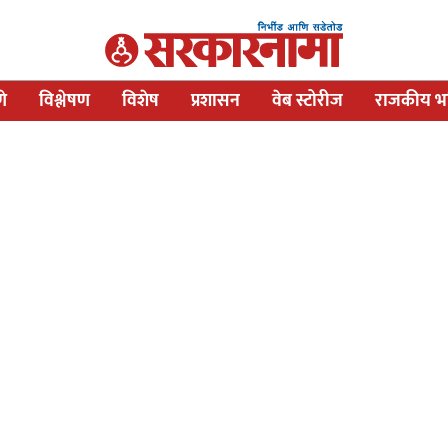
णे
विश्लेषण
विशेष
प्रशासन
वेब स्टोरीज
राजकीय भव