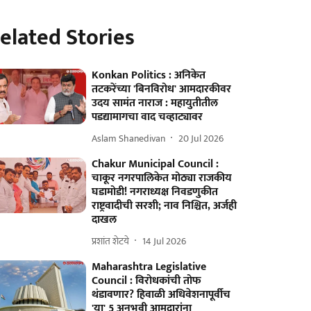
elated Stories
Konkan Politics : अनिकेत
तटकरेंच्या 'बिनविरोध' आमदारकीवर
उदय सामंत नाराज : महायुतीतील
पडद्यामागचा वाद चव्हाट्यावर
Aslam Shanedivan
20 Jul 2026
Chakur Municipal Council :
चाकूर नगरपालिकेत मोठ्या राजकीय
घडामोडी! नगराध्यक्ष निवडणुकीत
राष्ट्रवादीची सरशी; नाव निश्चित, अर्जही
दाखल
प्रशांत शेटये
14 Jul 2026
Maharashtra Legislative
Council : विरोधकांची तोफ
थंडावणार? हिवाळी अधिवेशनापूर्वीच
'या' 5 अनुभवी आमदारांना