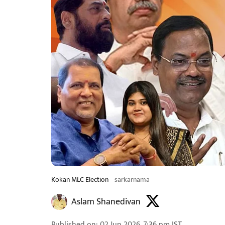
Kokan MLC Election
sarkarnama
Aslam Shanedivan
Published on
:
02 Jun 2026, 7:36 pm
IST