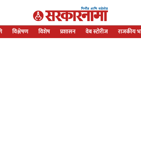
णे
विश्लेषण
विशेष
प्रशासन
वेब स्टोरीज
राजकीय भव