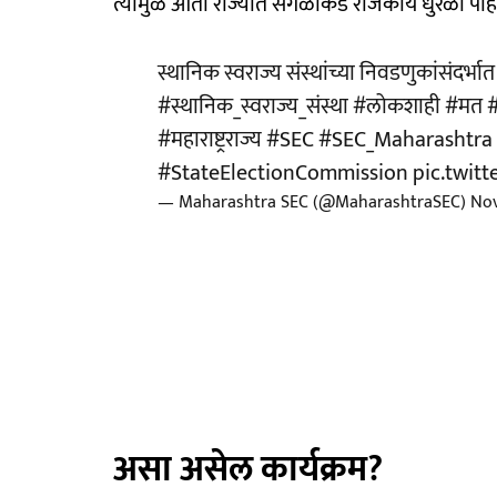
त्यामुळं आता राज्यात सगळीकडं राजकीय धुरळा पा
स्थानिक स्वराज्य संस्थांच्या निवडणुकांसंदर्भा
#स्थानिक_स्वराज्य_संस्था
#लोकशाही
#मत
#महाराष्ट्रराज्य
#SEC
#SEC_Maharashtra
#StateElectionCommission
pic.twit
— Maharashtra SEC (@MaharashtraSEC)
Nov
असा असेल कार्यक्रम?