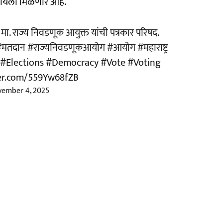
हायला मिळणार आहे.
त मा. राज्य निवडणूक आयुक्त यांची पत्रकार परिषद.
#मतदान
#राज्यनिवडणूकआयोग
#आयोग
#महाराष्ट्र
#Elections
#Democracy
#Vote
#Voting
ter.com/559Yw68fZB
ember 4, 2025