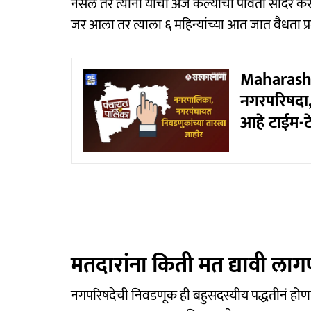
नसेल तर त्यांना याचा अर्ज केल्याची पावती सादर 
जर आला तर त्याला ६ महिन्यांच्या आत जात वैधता प्
Maharashtr
नगरपरिषदा,
आहे टाईम-ट
मतदारांना किती मत द्यावी ला
नगपरिषदेची निवडणूक ही बहुसदस्यीय पद्धतीनं होणा