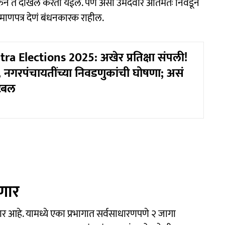
करुन ते दाखल करता येईल. पण असा उमेदवार अंतिमतः निवडून
रमाणपत्र देणं बंधनकारक राहील.
a Elections 2025: अखेर प्रतिक्षा संपली!
 नगरपंचायतींच्या निवडणुकांची घोषणा; असं
ेबल
गणार
र आहे. यामध्ये एका प्रभागात सर्वसाधारणपणे २ जागा