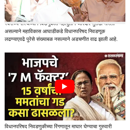
विधानपरिषद निवडणुकीपूर्वीच महाविकास आघाडी 'बॅकफूट'वर दिसत
आहे. तीन मतदारसंघांत उमेदवारच नसल्याने मतदानापूर्वीच महायुतीचा
या तीन जागांवरील गुलाल कन्फर्म समजला जात आहे. स्थानिक
स्वराज्य संस्थेच्या निवडणुकीत महायुतीने जोरदार मुसंडी मारली
असल्याने महाविकास आघाडीकडे विधानपरिषद निवडणूक
लढण्याएवढे पुरेसे संख्याबळ नसल्याने अडचणीत वाढ झाली आहे.
विधानपरिषद निवडणुकीच्या रिंगणातून माघार घेण्याचा गुरुवारी