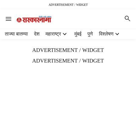
ADVERTISEMENT / WIDGET
H
ताज्या बातम्या
देश
महाराष्ट्र
मुंबई
पुणे
विश्लेषण
e
a
ADVERTISEMENT / WIDGET
d
e
ADVERTISEMENT / WIDGET
r
m
e
n
u
i
t
e
m
s