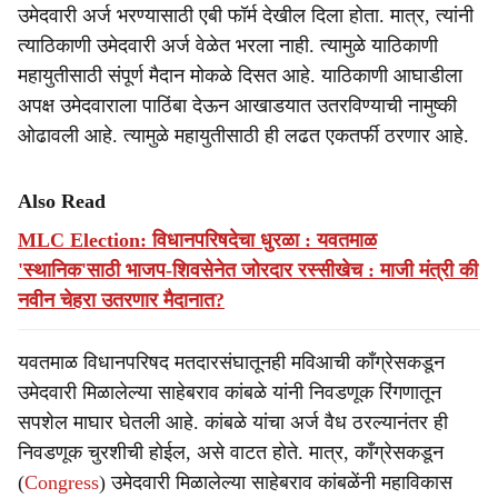
उमेदवारी अर्ज भरण्यासाठी एबी फॉर्म देखील दिला होता. मात्र, त्यांनी
त्याठिकाणी उमेदवारी अर्ज वेळेत भरला नाही. त्यामुळे याठिकाणी
महायुतीसाठी संपूर्ण मैदान मोकळे दिसत आहे. याठिकाणी आघाडीला
अपक्ष उमेदवाराला पाठिंबा देऊन आखाडयात उतरविण्याची नामुष्की
ओढावली आहे. त्यामुळे महायुतीसाठी ही लढत एकतर्फी ठरणार आहे.
Also Read
MLC Election: विधानपरिषदेचा धुरळा : यवतमाळ
'स्थानिक'साठी भाजप-शिवसेनेत जोरदार रस्सीखेच : माजी मंत्री की
नवीन चेहरा उतरणार मैदानात?
यवतमाळ विधानपरिषद मतदारसंघातूनही मविआची काँग्रेसकडून
उमेदवारी मिळालेल्या साहेबराव कांबळे यांनी निवडणूक रिंगणातून
सपशेल माघार घेतली आहे. कांबळे यांचा अर्ज वैध ठरल्यानंतर ही
निवडणूक चुरशीची होईल, असे वाटत होते. मात्र, काँग्रेसकडून
(
Congress
) उमेदवारी मिळालेल्या साहेबराव कांबळेंनी महाविकास