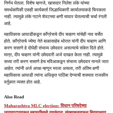
निर्णय घेतला. विशेष म्हणजे, खासदार निलेश लंके यांच्या
समर्थकांपैकी एकही कार्यकर्ता जिल्हाधिकारी कार्यालयाकडे फिरकला
नाही. त्यामुळे लंके गटाने शेवटच्या क्षणी माघार घेतल्याची चर्चा रंगली
आहे.
महाविकास आघाडीकडून काँग्रेसचे दीप चव्हाण यांचेही नाव चर्चेत
होते. काँग्रेसचे ज्येष्ठ नेते बाळासाहेब थोरात यांनी दीप चव्हाण आणि
करण ससाणे हे दोघेही संभाव्य उमेदवार असल्याचे संकेत दिले होते.
मात्र, दीप चव्हाण यांनी उमेदवारी अर्ज दाखल केला नाही. त्यामुळे
सध्या तरी करण ससाणे हेच मविआकडून संभाव्य उमेदवार मानले जात
आहेत. त्यांनी अर्ज अपक्ष म्हणून भरला असला, तरी अंतिम क्षणी
महाविकास आघाडी त्यांना अधिकृत पाठिंबा देण्याची शक्यता राजकीय
वर्तुळात व्यक्त होत आहे.
Also Read
Maharashtra MLC election: विधान परिषदेच्या
जागावाटपावरून महायुतीमध्ये रणकंदन! संख्याबळावरून मित्रपक्षात