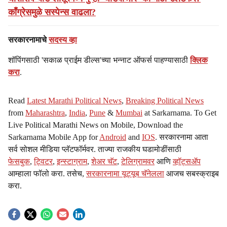
काँग्रेसमुळे सस्पेन्स वाढला?
सरकारनामाचे
सदस्य व्हा
शॉपिंगसाठी 'सकाळ प्राईम डील्स'च्या भन्नाट ऑफर्स पाहण्यासाठी
क्लिक
करा
.
Read
Latest Marathi Political News
,
Breaking Political News
from
Maharashtra
,
India
,
Pune
&
Mumbai
at Sarkarnama. To Get
Live Political Marathi News on Mobile, Download the
Sarkarnama Mobile App for
Android
and
IOS
. सरकारनामा आता
सर्व सोशल मीडिया प्लॅटफॉर्मवर. ताज्या राजकीय घडामोडींसाठी
फेसबुक
,
ट्विटर
,
इन्स्टाग्राम
,
शेअर चॅट
,
टेलिग्रामवर
आणि
व्हॉट्सॲप
आम्हाला फॉलो करा. तसेच,
सरकारनामा यूट्यूब चॅनेलला
आजच सबस्क्राइब
करा.