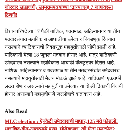
जोरदार खडाजंगी; उपमुख्यमंत्र्यांच्या 'ठाण्या'सह 7 जागांवरून
ठिणगी!
विधानपरिषदेच्या 17 पैकी नाशिक, यवतमाळ, अहिल्यानगर या तीन
मतदारसंघात महाविकास आघाडीचा उमेदवार निवडणूक रिंगणात
नसल्याने त्याठिकाणची निवडणूक महायुतीसाठी सोपी झाली आहे.
याठिकाणी येत्या 18 जूनला मतदान होणार आहे. मात्र याठिकाणी
उमेदवारच नसल्याने महाविकास आघाडी बॅकफूटवर दिसत आहे.
नाशिक, अहिल्यानगर व यवतमाळ या तीन मतदारसंघांत उमेदवारच
नसल्याने महायुतीसाठी मैदान मोकळे झाले आहे. याठिकाणी एकतर्फी
लढत होणार असल्याने महायुतीचा उमेदवार या दोन्ही ठिकाणी विजयी
होणार असल्याने महायुतीमध्ये जल्लोषाचे वातावरण आहे.
Also Read
MLC election : ऐनवेळी उमेदवाराची माघार,125 मते फोडली!
धाराशिव-बीड-लातूरमध्ये पुन्हा 'घोडेबाजार' की मोठा उलटफेर?