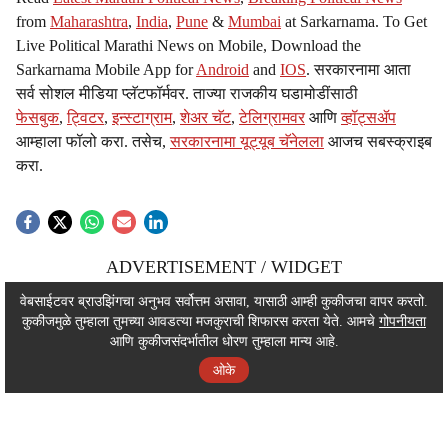
from
Maharashtra
,
India
,
Pune
&
Mumbai
at Sarkarnama. To Get
Live Political Marathi News on Mobile, Download the
Sarkarnama Mobile App for
Android
and
IOS
. सरकारनामा आता
सर्व सोशल मीडिया प्लॅटफॉर्मवर. ताज्या राजकीय घडामोडींसाठी
फेसबुक
,
ट्विटर
,
इन्स्टाग्राम
,
शेअर चॅट
,
टेलिग्रामवर
आणि
व्हॉट्सॲप
आम्हाला फॉलो करा. तसेच,
सरकारनामा यूट्यूब चॅनेलला
आजच सबस्क्राइब
करा.
ADVERTISEMENT / WIDGET
ADVERTISEMENT / WIDGET
वेबसाईटवर ब्राउझिंगचा अनुभव सर्वोत्तम असावा, यासाठी आम्ही कुकीजचा वापर करतो.
कुकीजमुळे तुम्हाला तुमच्या आवडत्या मजकुराची शिफारस करता येते. आमचे
गोपनीयता
ADVERTISEMENT / WIDGET
आणि कुकीजसंदर्भातील धोरण तुम्हाला मान्य आहे.
ओके