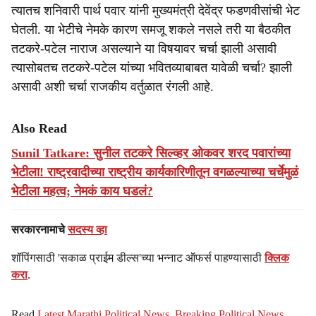
त्यातच शनिवारी पार्थ पवार यांनी मुख्यमंत्री देवेंद्र फडणवीसांची भेट
घेतली. या भेटीचे नेमके कारण समजू शकले नसले तरी या बैठकीत
तटकरे-पटेल नाराज असल्याने या विषयावर चर्चा झाली असावी
त्यासोबतच तटकरे-पटेल यांच्या भवितव्याबाबत यावेळी चर्चा? झाली
असावी अशी चर्चा राजकीय वर्तुळात रंगली आहे.
Also Read
Sunil Tatkare: सुनील तटकरे सिल्व्हर ओकवर शरद पवारांच्या
भेटीला! राष्ट्रवादीच्या राष्ट्रीय कार्यकारिणीतून वगळल्याच्या चर्चेमुळं
भेटीला महत्व; नेमकं काय घडलं?
सरकारनामाचे
सदस्य व्हा
शॉपिंगसाठी 'सकाळ प्राईम डील्स'च्या भन्नाट ऑफर्स पाहण्यासाठी
क्लिक
करा
.
Read
Latest Marathi Political News
,
Breaking Political News