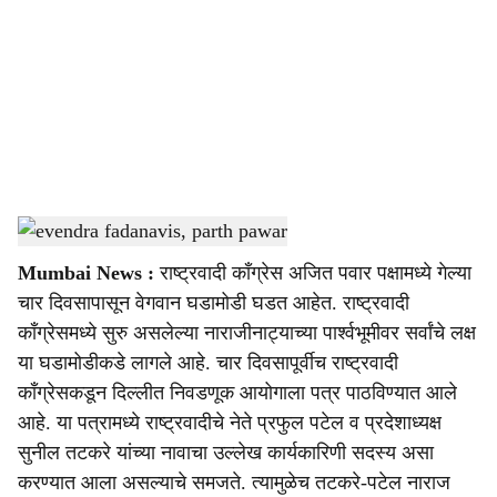
c
i
a
l
s
devendra fadanavis, parth pawar
-
Sarkarnama
h
Mumbai News :
राष्ट्रवादी काँग्रेस अजित पवार पक्षामध्ये गेल्या
a
चार दिवसापासून वेगवान घडामोडी घडत आहेत. राष्ट्रवादी
r
काँग्रेसमध्ये सुरु असलेल्या नाराजीनाट्याच्या पार्श्वभूमीवर सर्वांचे लक्ष
या घडामोडीकडे लागले आहे. चार दिवसापूर्वीच राष्ट्रवादी
e
काँग्रेसकडून दिल्लीत निवडणूक आयोगाला पत्र पाठविण्यात आले
आहे. या पत्रामध्ये राष्ट्रवादीचे नेते प्रफुल पटेल व प्रदेशाध्यक्ष
सुनील तटकरे यांच्या नावाचा उल्लेख कार्यकारिणी सदस्य असा
करण्यात आला असल्याचे समजते. त्यामुळेच तटकरे-पटेल नाराज