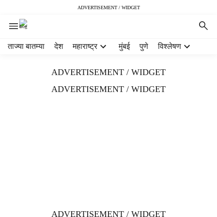
ADVERTISEMENT / WIDGET
H
ताज्या बातम्या
देश
महाराष्ट्र
मुंबई
पुणे
विश्लेषण
e
a
ADVERTISEMENT / WIDGET
d
e
ADVERTISEMENT / WIDGET
r
m
e
n
u
i
t
e
m
s
ADVERTISEMENT / WIDGET