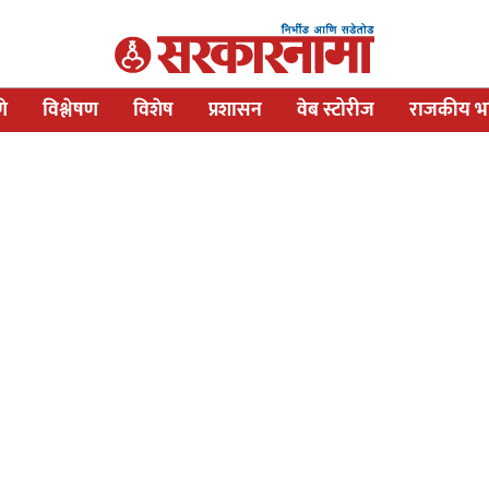
णे
विश्लेषण
विशेष
प्रशासन
वेब स्टोरीज
राजकीय भव