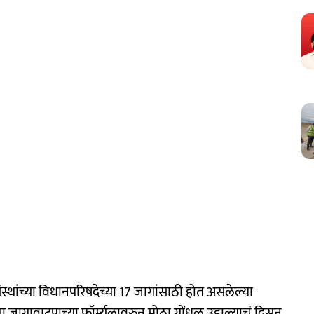
स्थांच्या विधानपरिषदेच्या 17 जागांसाठी होत असलेल्या
जागावाटपाच्या फॉर्म्युलावरुन मोठा गोंधळ उडाल्याचं दिसून