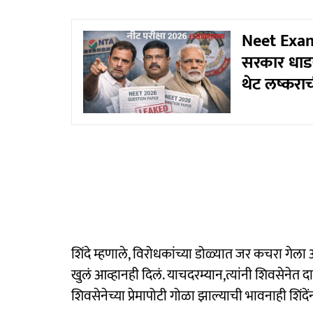
Neet Exam 
सरकार धाडसी
थेट लष्कराची 
शिंदे म्हणाले, विरोधकांच्या डोळ्यात जर कचरा गेल
खुलं आव्हानही दिलं. याचदरम्यान,त्यांनी शिवसेनेत 
शिवसेनेच्या प्रेमापोटी गोळा झाल्याची भावनाही शिंद