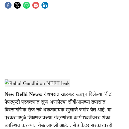
S
o
c
i
a
l
s
Rahul Gandhi on NEET leak
-
Sarkarnama
h
New Delhi News:
देशभरात खळबळ उडवून दिलेल्या 'नीट'
a
पेपरफुटी प्रकरणात सुरू असलेल्या सीबीआयच्या तपासात
r
दिवसागणिक रोज नवे धक्कादायक खुलासे समोर येत आहे. या
प्रकरणामुळे शिक्षणव्यवस्था,यंत्रणांच्या कार्यपध्दतीवरच शंका
e
उपस्थित करण्यात येऊ लागली आहे. तसेच केंद्र सरकारवरही