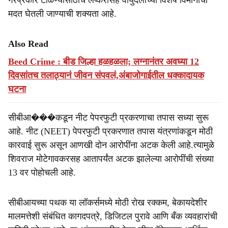
गैरप्रकार टाळण्यासाठीच लष्करासह वायुदलाच्या विशेष विमानांची
मदत घेतली जाण्याची शक्यता आहे.
Also Read
Beed Crime : बीड जिल्हा हळहळला; लग्नानंतर अवघ्या 12
दिवसांतच तलाठ्यानं जीवन संपवलं,अंबाजोगाईतील धक्कादायक
घटना
सीबीआ���कडून नीट पेपरफुटी प्रकरणाचा तपास सध्या सुरू
आहे. नीट (NEET) पेपरफुटी प्रकरणात तपास यंत्रणांकडून मोठी
कारवाई सुरू असून आणखी दोन आरोपींना अटक केली आहे.त्यामुळे
शिवराज मोटेगावकरसह आतापर्यंत अटक झालेल्या आरोपींची संख्या
13 वर पोहोचली आहे.
सीबीआयच्या पथक या लॉकर्समध्ये मोठी रोख रक्कम, बेकायदेशीर
मालमत्तेशी संबंधित कागदपत्रे, डिजिटल पुरावे आणि बँक व्यवहारांची