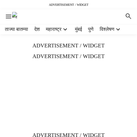
ADVERTISEMENT / WIDGET
H
ताज्या बातम्या
देश
महाराष्ट्र
मुंबई
पुणे
विश्लेषण
e
a
ADVERTISEMENT / WIDGET
d
e
ADVERTISEMENT / WIDGET
r
m
e
n
u
i
t
e
m
s
ADVERTISEMENT / WIDGET