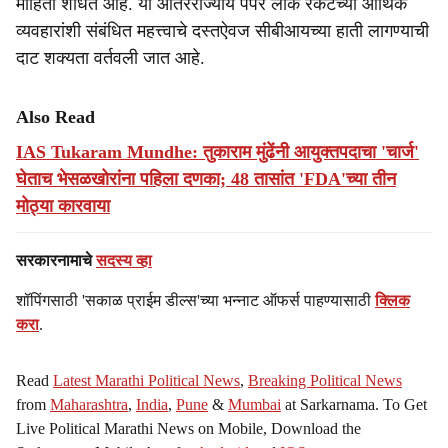
माहिती शोधत आहे. या आंतरराज्यीय पेपर लीक रॅकेटच्या आर्थिक
व्यवहारांशी संबंधित महत्त्वाचे दस्तऐवज सीबीआयच्या हाती लागण्याची
दाट शक्यता वर्तवली जात आहे.
Also Read
IAS Tukaram Mundhe: तुकाराम मुंढेंनी आयुक्तपदाचा 'चार्ज'
घेताच भेसळखोरांना पहिला दणका; 48 तासांत 'FDA'च्या तीन
मोठ्या कारवाया
सरकारनामाचे
सदस्य व्हा
शॉपिंगसाठी 'सकाळ प्राईम डील्स'च्या भन्नाट ऑफर्स पाहण्यासाठी
क्लिक
करा
.
Read
Latest Marathi Political News
,
Breaking Political News
from
Maharashtra
,
India
,
Pune
&
Mumbai
at Sarkarnama. To Get
Live Political Marathi News on Mobile, Download the