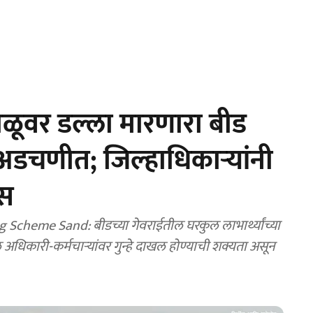
ाळूवर डल्ला मारणारा बीड
अडचणीत; जिल्हाधिकाऱ्यांनी
स
cheme Sand: बीडच्या गेवराईतील घरकुल लाभार्थ्यांच्या
धिकारी-कर्मचाऱ्यांवर गुन्हे दाखल होण्याची शक्यता असून