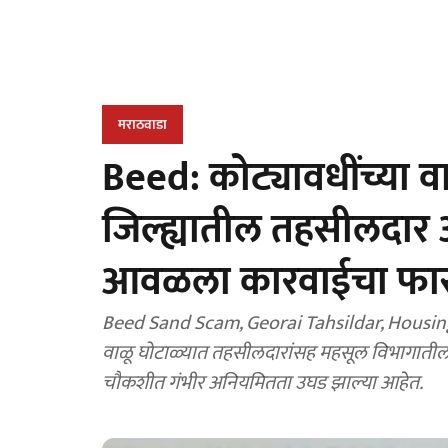
मराठवाडा
Beed: कोट्यावधींच्या व
जिल्ह्यातील तहसीलदार 
आवळला कारवाईचा फा
Beed Sand Scam, Georai Tahsildar, Housing S
वाळू घोटाळ्यात तहसीलदारांसह महसूल विभागातील अ
चौकशीत गंभीर अनियमितता उघड झाल्या आहेत.