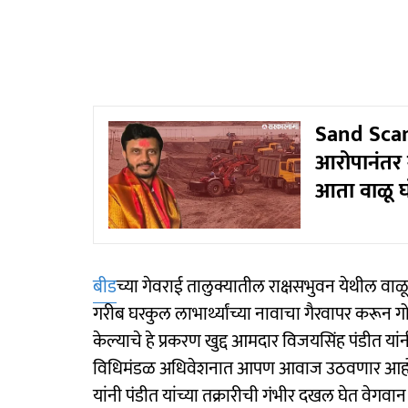
Sand Scam 
आरोपानंतर
आता वाळू 
बीड
च्या गेवराई तालुक्यातील राक्षसभुवन येथील वा
गरीब घरकुल लाभार्थ्यांच्या नावाचा गैरवापर करून ग
केल्याचे हे प्रकरण खुद्द आमदार विजयसिंह पंडीत 
विधिमंडळ अधिवेशनात आपण आवाज उठवणार आहोत, अस
यांनी पंडीत यांच्या तक्रारीची गंभीर दखल घेत वेगवा