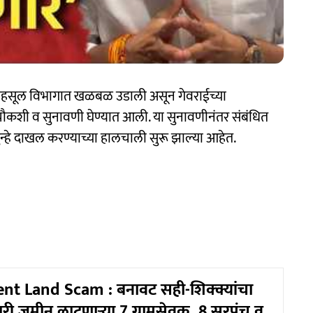
र महसूल विभागात खळबळ उडाली असून गेवराईच्या
कशी व सुनावणी घेण्यात आली. या सुनावणीनंतर संबंधित
ुन्हे दाखल करण्याच्या हालचाली सुरू झाल्या आहेत.
t Land Scam : बनावट सही-शिक्क्यांचा
री जमीन लाटणाऱ्या 7 ग्रामसेवक, 8 सरपंच व