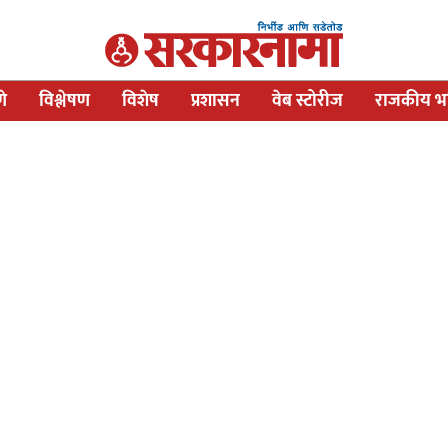
णे
विश्लेषण
विशेष
प्रशासन
वेब स्टोरीज
राजकीय भव