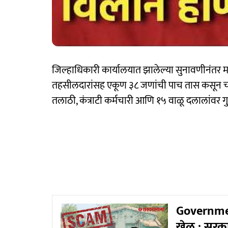
जिल्हाधिकारी कार्यालयात झालेल्या सुनावणीनंत
तहसीलदारांसह एकूण ३८ जणांची पाच तास कसून चौ
तलाठी, कंत्राटी कर्मचारी आणि १५ वाळू दलालांवर ग
Governmen
खेळ ; सरका