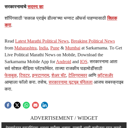
सरकारनामाचे
सदस्य व्हा
शॉपिंगसाठी 'सकाळ प्राईम डील्स'च्या भन्नाट ऑफर्स पाहण्यासाठी
क्लिक
करा
.
Read
Latest Marathi Political News
,
Breaking Political News
from
Maharashtra
,
India
,
Pune
&
Mumbai
at Sarkarnama. To Get
Live Political Marathi News on Mobile, Download the
Sarkarnama Mobile App for
Android
and
IOS
. सरकारनामा आता
सर्व सोशल मीडिया प्लॅटफॉर्मवर. ताज्या राजकीय घडामोडींसाठी
फेसबुक
,
ट्विटर
,
इन्स्टाग्राम
,
शेअर चॅट
,
टेलिग्रामवर
आणि
व्हॉट्सॲप
आम्हाला फॉलो करा. तसेच,
सरकारनामा यूट्यूब चॅनेलला
आजच सबस्क्राइब
करा.
ADVERTISEMENT / WIDGET
वेबसाईटवर ब्राउझिंगचा अनुभव सर्वोत्तम असावा, यासाठी आम्ही कुकीजचा वापर करतो.