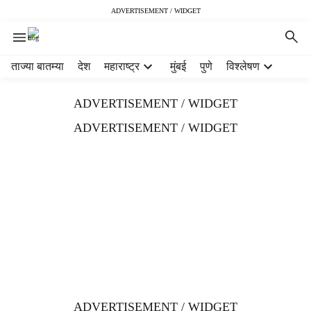
ADVERTISEMENT / WIDGET
H
ताज्या बातम्या
देश
महाराष्ट्र
मुंबई
पुणे
विश्लेषण
e
a
ADVERTISEMENT / WIDGET
d
e
ADVERTISEMENT / WIDGET
r
m
e
n
u
i
t
e
m
s
ADVERTISEMENT / WIDGET