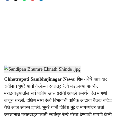
o
c
i
a
l
s
Sandipan Bhumre Eknath Shinde .jpg
-
Sarkarnama
h
Chhatrapati Sambhajinagar News:
शिवसेनेचे खासदार
a
संदीपान भुमरे यांनी केलेल्या स्वतंत्र रेल्वे मंडळाच्या मागणीला
r
मराठवाड्यातील सर्व पक्षीय खासदारांनी आपले समर्थन देत मागणी
लावून धरली. दक्षिण मध्य रेल्वे विभागाची वार्षिक आढावा बैठक नांदेड
e
येथे आज संपन्न झाली. भुमरे यांनी विविध मुद्दे व मागण्यांवर चर्चा
करतानाच मराठवाड्यासाठी स्वतंत्र रेल्वे मंडळ देण्याची मागणी केली.