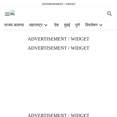
ADVERTISEMENT / WIDGET
H
ताज्या बातम्या
महाराष्ट्र
देश
मुंबई
पुणे
विश्लेषण
e
a
ADVERTISEMENT / WIDGET
d
e
ADVERTISEMENT / WIDGET
r
m
e
n
u
i
t
e
m
s
ADVERTISEMENT / WIDGET