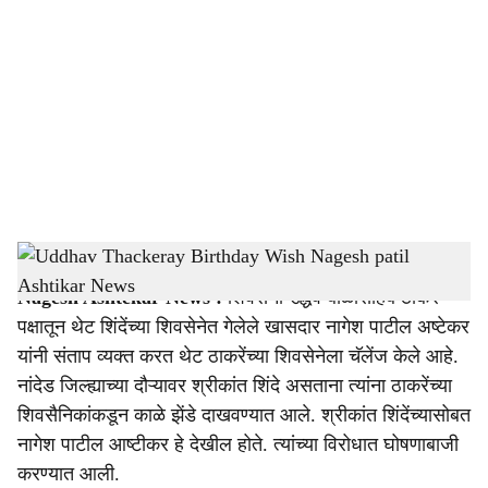
o
c
i
a
l
s
Nagesh patil Ashtikar News
-
Sarakaranma
h
Nagesh Ashtekar News :
शिवसेना उद्धव बाळासाहेब ठाकरे
a
पक्षातून थेट शिंदेंच्या शिवसेनेत गेलेले खासदार नागेश पाटील अष्टेकर
r
यांनी संताप व्यक्त करत थेट ठाकरेंच्या शिवसेनेला चॅलेंज केले आहे.
नांदेड जिल्ह्याच्या दौऱ्यावर श्रीकांत शिंदे असताना त्यांना ठाकरेंच्या
e
शिवसैनिकांकडून काळे झेंडे दाखवण्यात आले. श्रीकांत शिंदेंच्यासोबत
नागेश पाटील आष्टीकर हे देखील होते. त्यांच्या विरोधात घोषणाबाजी
करण्यात आली.