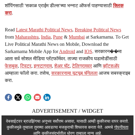
शॉपिंगसाठी 'सकाळ प्राईम डील्स'च्या भन्नाट ऑफर्स पाहण्यासाठी
क्लिक
करा
.
Read
Latest Marathi Political News
,
Breaking Political News
from
Maharashtra
,
India
,
Pune
&
Mumbai
at Sarkarnama. To Get
Live Political Marathi News on Mobile, Download the
Sarkarnama Mobile App for
Android
and
IOS
. सरकारन��मा
आता सर्व सोशल मीडिया प्लॅटफॉर्मवर. ताज्या राजकीय घडामोडींसाठी
फेसबुक
,
ट्विटर
,
इन्स्टाग्राम
,
शेअर चॅट
,
टेलिग्रामवर
आणि
व्हॉट्सॲप
आम्हाला फॉलो करा. तसेच,
सरकारनामा यूट्यूब चॅनेलला
आजच सबस्क्राइब
करा.
ADVERTISEMENT / WIDGET
ADVERTISEMENT / WIDGET
वेबसाईटवर ब्राउझिंगचा अनुभव सर्वोत्तम असावा, यासाठी आम्ही कुकीजचा वापर करतो.
कुकीजमुळे तुम्हाला तुमच्या आवडत्या मजकुराची शिफारस करता येते. आमचे
गोपनीयता
ADVERTISEMENT / WIDGET
आणि कुकीजसंदर्भातील धोरण तुम्हाला मान्य आहे.