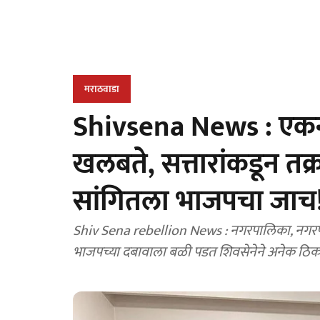
मराठवाडा
Shivsena News : एकनाथ श
खलबते, सत्तारांकडून तक्
सांगितला भाजपचा जाच
Shiv Sena rebellion News : नगरपालिका, नगरपं
भाजपच्या दबावाला बळी पडत शिवसेनेने अनेक ठिका