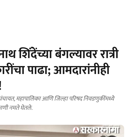
िंदेंच्या बंगल्यावर रात्री
रारींचा पाढा; आमदारांनीही
!
चायत, महापालिका आणि जिल्हा परिषद निवडणुकींमध्ये
णी नमते घेतले.