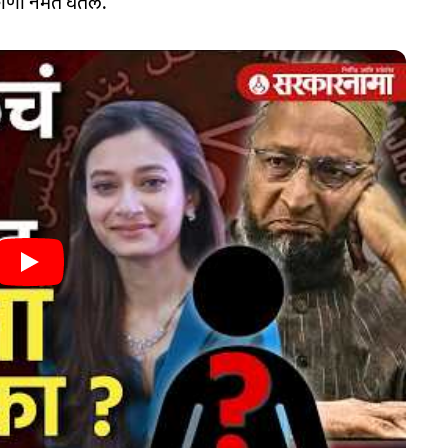
णी नमते घेतले.