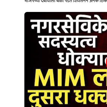
भाजपच्या दबावाला बळी पडत शिवसेनेने अनेक ठिका