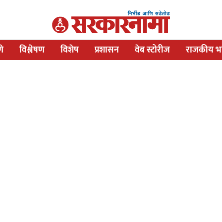
णे
विश्लेषण
विशेष
प्रशासन
वेब स्टोरीज
राजकीय भव