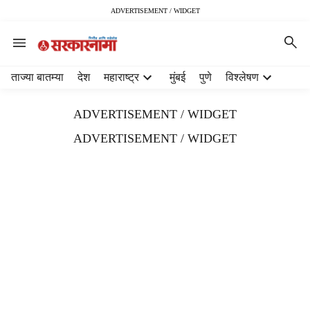
ADVERTISEMENT / WIDGET
H
ताज्या बातम्या
देश
महाराष्ट्र
मुंबई
पुणे
विश्लेषण
e
a
ADVERTISEMENT / WIDGET
d
e
ADVERTISEMENT / WIDGET
r
m
e
n
u
i
t
e
m
s