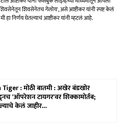
श पाटील आष्टीकर यांनी फेसबुक लाईव्हच्या माध्यमातून आपली
शिवसेनेतून शिवसेनेतच गेलोय', असे आष्टीकर यांनी स्पष्ट केलं
ी हा निर्णय घेतल्याचं आष्टीकर यांनी म्हटलं आहे.
Tiger : मोठी बातमी : अखेर बंडखोर
नच 'ऑपरेशन टायगर'वर शिक्कामोर्तब;
ल्याचे केलं जाहीर...