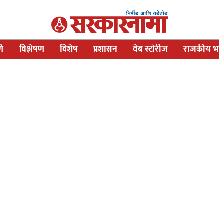
णे
विश्लेषण
विशेष
प्रशासन
वेब स्टोरीज
राजकीय भव