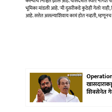
केल्याचं निश्चित झालं आहे. यासंदर्भात स्वत: नागे
भूमिका मांडली आहे. 'मी दुसरीकडे कुठेही गेलो नाही, 
आहे. सत्तेत असल्याशिवाय कामं होत नव्हती, म्हणूनच म
Operation 
खासदाराकडू
शिवसेनेत गे