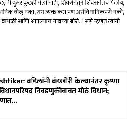
ईल, मी दुसरं कुठंही गेलो नाही, शिवसेनेतुन शिवसेनेतच गेलोय,
धानिक बोलू नका, राग व्यक्त करा पण असंविधानिकपणे नको,
बाभळी आणि आपल्याच गावच्या बोरी.." असे म्हणत त्यांनी
tikar: वडिलांनी बंडखोरी केल्यानंतर कृष्णा
ं विधानपरिषद निवडणुकीबाबत मोठं विधान;
गणात...