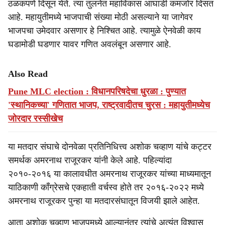
ठळकपणे दिसून येते. त्या तुलनेत महाविकास आघाडी कमजोर दिसत
आहे. महायुतीमध्ये भाजपाची संख्या मोठी असल्याने या जागेवर
भाजपचा उमेदवार असणार हे निश्चित आहे. त्यामुळे ऐनवेळी काय
घडामोडी घडणार यावर गणित अवलंबून असणार आहे.
Also Read
Pune MLC election : विधानपरिषदेचा धुरळा : पुण्यात
'स्थानिकच्या' गणितात भाजप, राष्ट्रवादीतच चुरस : महायुतीमध्येच
जोरदार रस्सीखेच
या मतदार संघाचे दोनवेळा प्रतिनिधित्त्व अशोक चव्हाण यांचे कट्टर
समर्थक अमरनाथ राजूरकर यांनी केले आहे. पहिल्यांदा
२०१०-२०१६ या कालावधीत अमरनाथ राजूरकर यांच्या माध्यमातून
याठिकाणी काँग्रेसचे एकहाती वर्चस्व होते तर २०१६-२०२२ मध्ये
अमरनाथ राजूरकर पुन्हा या मतदारसंघातून विजयी झाले आहेत.
आता अशोक चव्हाण भाजपमध्ये आल्यानंतर त्यांचे अत्यंत विश्वासू