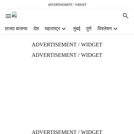
ADVERTISEMENT / WIDGET
H
ताज्या बातम्या
देश
महाराष्ट्र
मुंबई
पुणे
विश्लेषण
e
a
ADVERTISEMENT / WIDGET
d
e
ADVERTISEMENT / WIDGET
r
m
e
n
u
i
t
e
m
s
ADVERTISEMENT / WIDGET