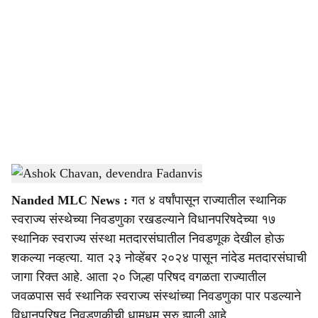
o
c
i
a
l
s
Ashok Chavan, devendra Fadanvis
-
Sarkarnama
h
Nanded MLC News :
गत ४ वर्षांपासून राज्यातील स्थानिक
a
स्वराज्य संस्थेच्या निवडणुका रखडल्याने विधानपरिषदेच्या १७
r
स्थानिक स्वराज्य संस्था मतदारसंघातील निवडणूक देखील होऊ
शकल्या नव्हत्या. यात २३ नोव्हेंबर २०२४ पासून नांदेड मतदारसंघाची
e
जागा रिक्त आहे. आता २० जिल्हा परिषद वगळता राज्यातील
जवळपास सर्व स्थानिक स्वराज्य संस्थांच्या निवडणुका पार पडल्याने
विधानपरिषद निवडणुकीची धामधूम सुरु झाली आहे.