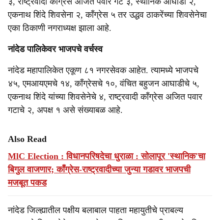
३, राष्ट्रवादी काँग्रेस अजित पवार गट ३, स्थानिक आघाडी २,
एकनाथ शिंदे शिवसेना २, काँग्रेस ५ तर उद्धव ठाकरेंच्या शिवसेनेचा
एका ठिकाणी नगराध्यक्ष झाला आहे.
नांदेड पालिकेवर भाजपचे वर्चस्व
नांदेड महापालिकेत एकूण ८१ नगरसेवक आहेत. त्यामध्ये भाजपचे
४५, एमआयएमचे १४, काँग्रेसचे १०, वंचित बहुजन आघाडीचे ५,
एकनाथ शिंदे यांच्या शिवसेनेचे ४, राष्ट्रवादी काँग्रेस अजित पवार
गटाचे २, अपक्ष १ असे संख्याबळ आहे.
Also Read
MlC Election : विधानपरिषदेचा धुराळा : सोलापूर 'स्थानिक'चा
बिगुल वाजणार; काँग्रेस-राष्ट्रवादीच्या जुन्या गडावर भाजपची
मजबूत पकड
नांदेड जिल्ह्यातील पक्षीय बलाबाल पाहता महायुतीचे प्राबल्य