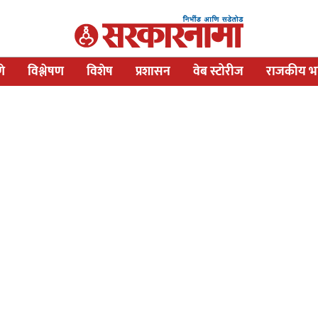
णे
विश्लेषण
विशेष
प्रशासन
वेब स्टोरीज
राजकीय भव