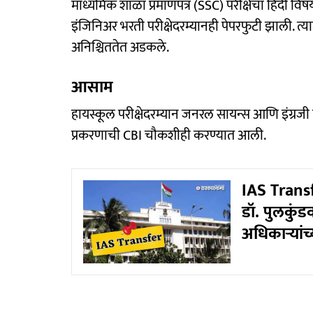
माध्यमिक शाळा प्रमाणपत्र (SSC) परीक्षेचा हिंदी व
इंजिनिअर भरती परीक्षेदरम्यानही पेपरफुटी झाली. त्य
अनिश्चिततेत अडकले.
आसाम
हायस्कूल परीक्षेदरम्यान जनरल सायन्स आणि इंग्रजी वि
प्रकरणाची CBI चौकशीही करण्यात आली.
IAS Trans
डॉ. पुलकुंड
अधिकाऱ्यांच