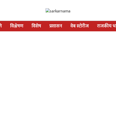
णे
विश्लेषण
विशेष
प्रशासन
वेब स्टोरीज
राजकीय भव