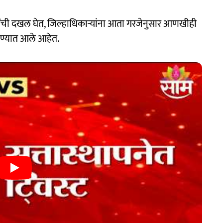
ारींची दखल घेत, जिल्हाधिकाऱ्यांना आता गरजेनुसार आणखीही
ण्यात आले आहेत.