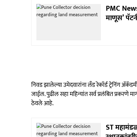
PMC News: 
माणूस’ पॅटर्
निवड झालेल्या उमेदवारांना लँड रेकॉर्ड ट्रेनिंग ॲकॅड
जाईल. पुढील सहा महिन्यांत सर्व प्रलंबित प्रकरणे मार्ग
ठेवले आहे.
ST महामंडळ
स्थानकांवरी