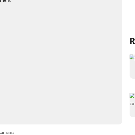
R
karnama