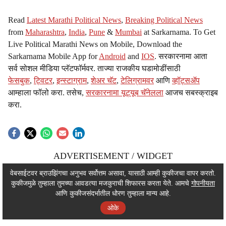
Read
Latest Marathi Political News
,
Breaking Political News
from
Maharashtra
,
India
,
Pune
&
Mumbai
at Sarkarnama. To Get
Live Political Marathi News on Mobile, Download the
Sarkarnama Mobile App for
Android
and
IOS
. सरकारनामा आता
सर्व सोशल मीडिया प्लॅटफॉर्मवर. ताज्या राजकीय घडामोडींसाठी
फेसबुक
,
ट्विटर
,
इन्स्टाग्राम
,
शेअर चॅट
,
टेलिग्रामवर
आणि
व्हॉट्सॲप
आम्हाला फॉलो करा. तसेच,
सरकारनामा यूट्यूब चॅनेलला
आजच सबस्क्राइब
करा.
ADVERTISEMENT / WIDGET
ADVERTISEMENT / WIDGET
वेबसाईटवर ब्राउझिंगचा अनुभव सर्वोत्तम असावा, यासाठी आम्ही कुकीजचा वापर करतो.
कुकीजमुळे तुम्हाला तुमच्या आवडत्या मजकुराची शिफारस करता येते. आमचे
गोपनीयता
ADVERTISEMENT / WIDGET
आणि कुकीजसंदर्भातील धोरण तुम्हाला मान्य आहे.
ओके