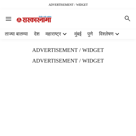
ADVERTISEMENT / WIDGET
H
ताज्या बातम्या
देश
महाराष्ट्र
मुंबई
पुणे
विश्लेषण
e
a
ADVERTISEMENT / WIDGET
d
e
ADVERTISEMENT / WIDGET
r
m
e
n
u
i
t
e
m
s