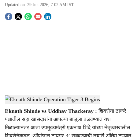
Updated on :
29 Jun 2026, 7:02 AM
IST
S
o
c
i
a
l
s
Eknath Shinde Operation Tiger 3 Begins
-
Sarkarnama
h
Eknath Shinde vs Uddhav Thackeray :
शिवसेना ठाकरे
a
पक्षातील सहा खासदारांना आपल्या बाजूला वळवण्यात यश
r
मिळाल्यानंतर आता उपमुख्यमंत्री एकनाथ शिंदे यांच्या नेतृत्वाखालील
शिवसेनेकडून ‘ऑपरेशन टायगर 3’ राबवण्याची तयारी अंतिम टप्प्यात