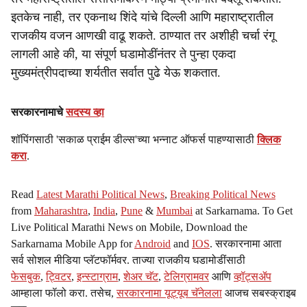
इतकेच नाही, तर एकनाथ शिंदे यांचे दिल्ली आणि महाराष्ट्रातील
राजकीय वजन आणखी वाढू शकते. ठाण्यात तर अशीही चर्चा रंगू
लागली आहे की, या संपूर्ण घडामोडींनंतर ते पुन्हा एकदा
मुख्यमंत्रीपदाच्या शर्यतीत सर्वात पुढे येऊ शकतात.
सरकारनामाचे
सदस्य व्हा
शॉपिंगसाठी 'सकाळ प्राईम डील्स'च्या भन्नाट ऑफर्स पाहण्यासाठी
क्लिक
करा
.
Read
Latest Marathi Political News
,
Breaking Political News
from
Maharashtra
,
India
,
Pune
&
Mumbai
at Sarkarnama. To Get
Live Political Marathi News on Mobile, Download the
Sarkarnama Mobile App for
Android
and
IOS
. सरकारनामा आता
सर्व सोशल मीडिया प्लॅटफॉर्मवर. ताज्या राजकीय घडामोडींसाठी
फेसबुक
,
ट्विटर
,
इन्स्टाग्राम
,
शेअर चॅट
,
टेलिग्रामवर
आणि
व्हॉट्सॲप
आम्हाला फॉलो करा. तसेच,
सरकारनामा यूट्यूब चॅनेलला
आजच सबस्क्राइब