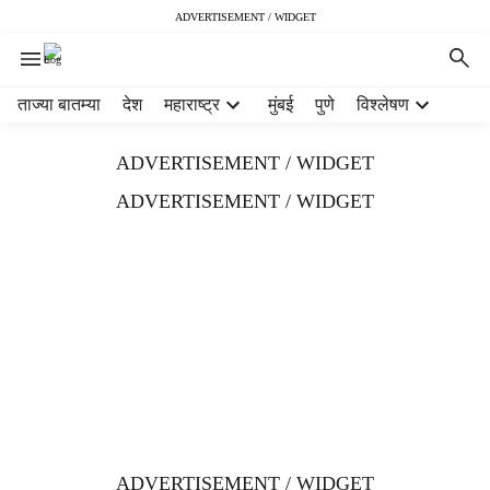
ADVERTISEMENT / WIDGET
H
ताज्या बातम्या
देश
महाराष्ट्र
मुंबई
पुणे
विश्लेषण
e
a
ADVERTISEMENT / WIDGET
d
e
ADVERTISEMENT / WIDGET
r
m
e
n
u
i
t
e
m
s
ADVERTISEMENT / WIDGET