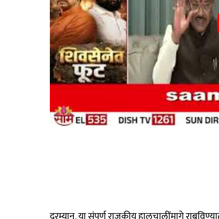
दरम्यान, या संपूर्ण राजकीय हालचालींमागे राबविण्य