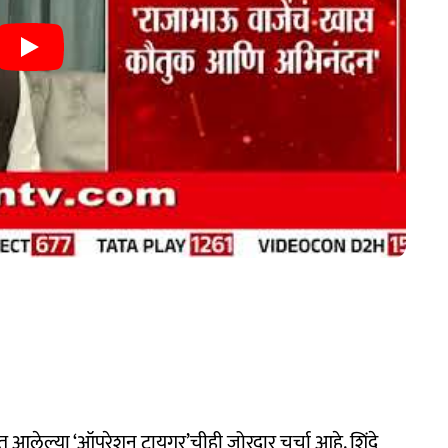
ात आलेल्या ‘ऑपरेशन टायगर’चीही जोरदार चर्चा आहे. शिंदे