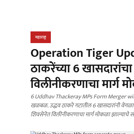
महाराष्ट्र
Operation Tiger Upda
ठाकरेंच्या 6 खासदारांच
विलीनीकरणाचा मार्ग म
6 Uddhav Thackeray MPs Form Merger with eknath Shinde Sena
खळबळ. उद्धव ठाकरे गटातील 6 खासदारांनी वेगळा गट
शिवसेनेत विलीनीकरणाचा मार्ग मोकळा झाल्याचे सं