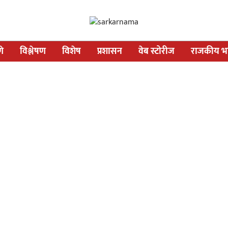
णे
विश्लेषण
विशेष
प्रशासन
वेब स्टोरीज
राजकीय भव