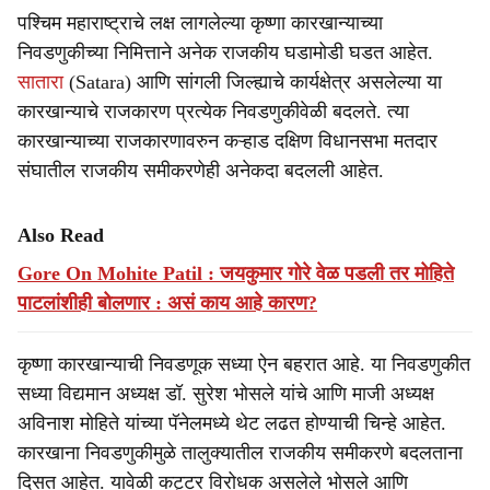
पश्चिम महाराष्ट्राचे लक्ष लागलेल्या कृष्णा कारखान्याच्या
निवडणुकीच्या निमित्ताने अनेक राजकीय घडामोडी घडत आहेत.
सातारा
(Satara) आणि सांगली जिल्ह्याचे कार्यक्षेत्र असलेल्या या
कारखान्याचे राजकारण प्रत्येक निवडणुकीवेळी बदलते. त्या
कारखान्याच्या राजकारणावरुन कऱ्हाड दक्षिण विधानसभा मतदार
संघातील राजकीय समीकरणेही अनेकदा बदलली आहेत.
Also Read
Gore On Mohite Patil : जयकुमार गोरे वेळ पडली तर मोहिते
पाटलांशीही बोलणार : असं काय आहे कारण?
कृष्णा कारखान्याची निवडणूक सध्या ऐन बहरात आहे. या निवडणुकीत
सध्या विद्यमान अध्यक्ष डॉ. सुरेश भोसले यांचे आणि माजी अध्यक्ष
अविनाश मोहिते यांच्या पॅनेलमध्ये थेट लढत होण्याची चिन्हे आहेत.
कारखाना निवडणुकीमुळे तालुक्यातील राजकीय समीकरणे बदलताना
दिसत आहेत. यावेळी कट्टर विरोधक असलेले भोसले आणि