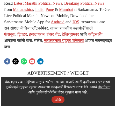
Read
Latest Marathi Political News
,
Breaking Political News
from
Maharashtra
,
India
,
Pune
&
Mumbai
at Sarkarnama. To Get
Live Political Marathi News on Mobile, Download the
Sarkarnama Mobile App for
Android
and
IOS
. सरकारनामा आता
सर्व सोशल मीडिया प्लॅटफॉर्मवर. ताज्या राजकीय घडामोडींसाठी
फेसबुक
,
ट्विटर
,
इन्स्टाग्राम
,
शेअर चॅट
,
टेलिग्रामवर
आणि
व्हॉट्सॲप
आम्हाला फॉलो करा. तसेच,
सरकारनामा यूट्यूब चॅनेलला
आजच सबस्क्राइब
करा.
ADVERTISEMENT / WIDGET
ADVERTISEMENT / WIDGET
वेबसाईटवर ब्राउझिंगचा अनुभव सर्वोत्तम असावा, यासाठी आम्ही कुकीजचा वापर करतो.
कुकीजमुळे तुम्हाला तुमच्या आवडत्या मजकुराची शिफारस करता येते. आमचे
गोपनीयता
ADVERTISEMENT / WIDGET
आणि कुकीजसंदर्भातील धोरण तुम्हाला मान्य आहे.
ओके