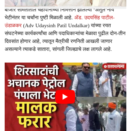
बाजार समितीतील चहापानाच्या निमित्ताने झालेल्या ‘अतुल’नीय
भेटीनंतर या चर्चांना पुष्टी मिळाली आहे.
ॲड. उदयसिंह पाटील-
उंडाळकर
(Adv Udaysinh Patil Undalkar) यांच्या रयत
संघटनेच्या कार्यकर्त्यांचा आणि पदाधिकाऱ्यांचा मेळावा पुढील दोन-तीन
दिवसांत होणार आहे, त्यातून मैत्रीची रणनिती आखली जाणार
असल्याने त्याकडे सातारा, सांगली जिल्ह्याचे लक्ष लागले आहे.