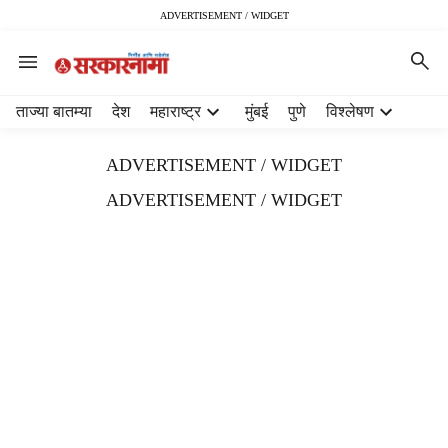
ADVERTISEMENT / WIDGET
H
ताज्या बातम्या
देश
महाराष्ट्र
मुंबई
पुणे
विश्लेषण
e
a
ADVERTISEMENT / WIDGET
d
e
ADVERTISEMENT / WIDGET
r
m
e
n
u
i
t
e
m
s