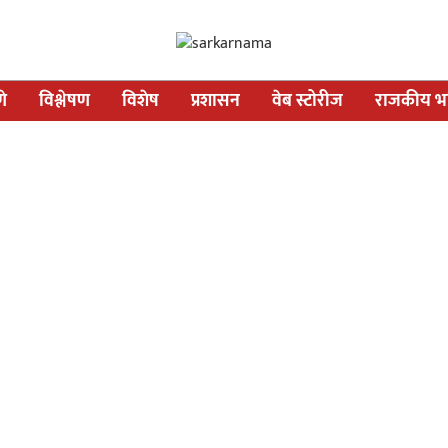
णे
विश्लेषण
विशेष
प्रशासन
वेब स्टोरीज
राजकीय भव