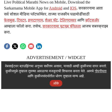
Live Political Marathi News on Mobile, Download the
Sarkarnama Mobile App for
Android
and
IOS
. सरकारनामा आता
सर्व सोशल मीडिया प्लॅटफॉर्मवर. ताज्या राजकीय घडामोडींसाठी
फेसबुक
,
ट्विटर
,
इन्स्टाग्राम
,
शेअर चॅट
,
टेलिग्रामवर
आणि
व्हॉट्सॲप
आम्हाला फॉलो करा. तसेच,
सरकारनामा यूट्यूब चॅनेलला
आजच सबस्क्राइब
करा.
ADVERTISEMENT / WIDGET
ADVERTISEMENT / WIDGET
वेबसाईटवर ब्राउझिंगचा अनुभव सर्वोत्तम असावा, यासाठी आम्ही कुकीजचा वापर करतो.
कुकीजमुळे तुम्हाला तुमच्या आवडत्या मजकुराची शिफारस करता येते. आमचे
गोपनीयता
ADVERTISEMENT / WIDGET
आणि कुकीजसंदर्भातील धोरण तुम्हाला मान्य आहे.
ओके