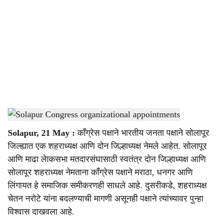
o
c
i
a
l
s
Solapur Congress organizational appointments
-
Sarkarnama
h
Solapur, 21 May :
काँग्रेस पक्षाने भारतीय जनता पक्षाने सोलापूर
a
जिल्ह्यात एक शहराध्यक्ष आणि दोन जिल्हाध्यक्ष नेमले आहेत. सोलापूर
r
आणि माढा लेाकसभा मतदारसंघासाठी स्वतंत्र दोन जिल्हाध्यक्ष आणि
सोलापूर शहराध्यक्ष नेमताना काँग्रेस पक्षाने मराठा, धनगर आणि
e
लिंगायत हे समाजिक समीकरणही साधले आहे. दुसरीकडे, शहराध्यक्ष
चेतन नरोटे यांना बदलण्याची मागणी असूनही पक्षाने त्यांच्यावर पुन्हा
विश्वास दाखवला आहे.