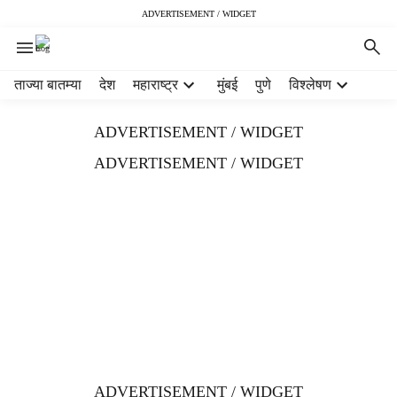
ADVERTISEMENT / WIDGET
H
ताज्या बातम्या
देश
महाराष्ट्र
मुंबई
पुणे
विश्लेषण
e
a
ADVERTISEMENT / WIDGET
d
e
ADVERTISEMENT / WIDGET
r
m
e
n
u
i
t
e
m
s
ADVERTISEMENT / WIDGET