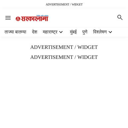
ADVERTISEMENT / WIDGET
H
ताज्या बातम्या
देश
महाराष्ट्र
मुंबई
पुणे
विश्लेषण
e
a
ADVERTISEMENT / WIDGET
d
e
ADVERTISEMENT / WIDGET
r
m
e
n
u
i
t
e
m
s