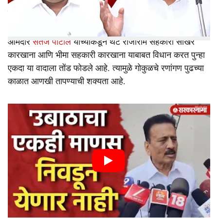
यांनी गोकुळ दूध संघावरून गेल्या दोन दिवसांपासून एकमेकांवर
टीकेची झोड उठवली आहे.
आमदार
सतेज पाटील
यांच्याकडून थेट राजाराम सहकारी साखर
कारखाना आणि भीमा सहकारी कारखाना याबाबत विधान करत पुन्हा
एकदा या वादाला तोंड फोडले आहे. त्यामुळे गोकुळचे रणांगण पुढच्या
काळात आणखी तापण्याची शक्यता आहे.