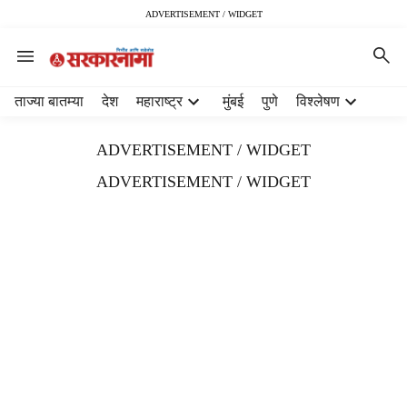
ADVERTISEMENT / WIDGET
H
ताज्या बातम्या
देश
महाराष्ट्र
मुंबई
पुणे
विश्लेषण
e
a
ADVERTISEMENT / WIDGET
d
e
ADVERTISEMENT / WIDGET
r
m
e
n
u
i
t
e
m
s