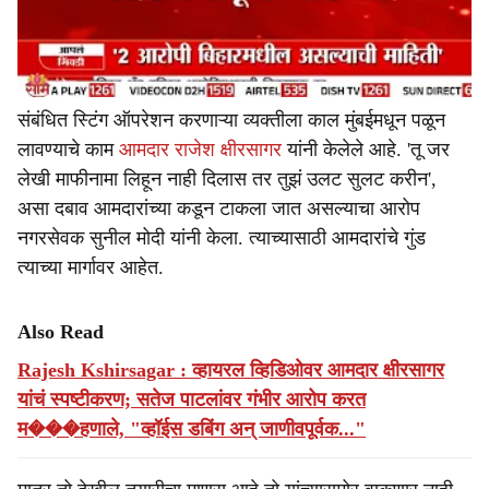
संबंधित स्टिंग ऑपरेशन करणाऱ्या व्यक्तीला काल मुंबईमधून पळून
लावण्याचे काम
आमदार राजेश क्षीरसागर
यांनी केलेले आहे. 'तू जर
लेखी माफीनामा लिहून नाही दिलास तर तुझं उलट सुलट करीन',
असा दबाव आमदारांच्या कडून टाकला जात असल्याचा आरोप
नगरसेवक सुनील मोदी यांनी केला. त्याच्यासाठी आमदारांचे गुंड
त्याच्या मार्गावर आहेत.
Also Read
Rajesh Kshirsagar : व्हायरल व्हिडिओवर आमदार क्षीरसागर
यांचं स्पष्टीकरण; सतेज पाटलांवर गंभीर आरोप करत
म���हणाले, "व्हॉईस डबिंग अन् जाणीवपूर्वक..."