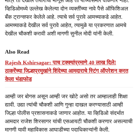
मात्र तो देखील तयारीचा माणूस आहे तो यांच्यासमोर वाकणार नाही.
व्हिडिओमध्ये उल्लेख केलेल्या दोन व्यक्तींच्या नावे पैसे ऑफिशिअल
बँक ट्रान्सफर केलेले आहे. त्याचे सर्व पुरावे आमच्याकडे आहेत.
आमच्याकडे देखील सर्व पुरावे आहेत, त्यामुळे या प्रकरणात आमचे
देखील चौकशी करावी अशी मागणी सुनील मोदी यांनी केली.
Also Read
Rajesh Kshirsagar: पाच टक्क्यांप्रमाणे 40 लाख दिले!
ठाकरेंच्या जिल्हाप्रमुखांने शिंदेच्या आमदाराचे स्टिंग ऑपरेशन करत
केला भंडाफोड
आम्ही जर बोगस असून आम्ही जर खोटे असो तर आम्हालाही शिक्षा
द्यावी. उद्या त्यांची चौकशी आणि गुन्हा दाखल करण्यासाठी आम्ही
जिल्हा पोलीस प्रशासनाकडे जाणार आहोत. या व्हिडिओ संदर्भात
आमदार राजेश शिरसागर यांची एसआयटी चौकशी करणार असल्याची
मागणी यावी महाविकास आघाडीच्या पदाधिकाऱ्यांनी केली.