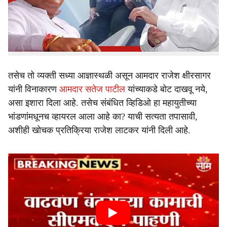
स्टिंग ऑपरेशन बाहेर आल्यानंतर राजकीय वर्तुळात खळबळ उडाली
e
आहे. तर ते स्टिंग ऑपरेशन करणाऱ्या व्यक्तीच्या जीवाला धोका
असल्याचा खळबळजनक आरोप महानगरपालिकेचे विरोधी पक्ष नेते
राजेश लाटकर यांनी केला आहे.
तसेच तो व्यक्ती सध्या आज्ञास्थळी असून आमदार राजेश क्षीरसागर
यांनी विनाकारण
आमदार सतेज पाटील
यांच्याकडे बोट दाखवू नये,
असा इशारा दिला आहे. तसेच संबंधित व्हिडिओ हा महायुतीच्या
भांडणांमधूनच व्हायरल आला आहे का? याची सत्यता तपासावी,
अशीही खोचक प्रतिक्रिया राजेश लाटकर यांनी दिली आहे.