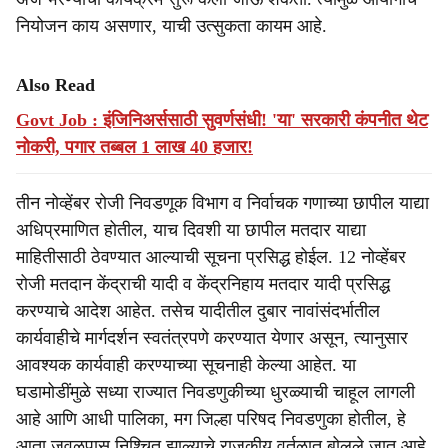
नियोजन काय असणार, याची उत्सुकता कायम आहे.
Also Read
Govt Job : इंजिनिअर्ससाठी सुवर्णसंधी! 'या' सरकारी कंपनीत थेट
नोकरी, पगार तब्बल 1 लाख 40 हजार!
तीन नोव्हेंबर रोजी निवडणूक विभाग व निर्वाचक गणाच्या छापील याद्या
अधिप्रमाणित होतील, याच दिवशी या छापील मतदार याद्या
माहितीसाठी ठेवण्यात आल्याची सूचना प्रसिद्ध होईल. 12 नोव्हेंबर
रोजी मतदान केंद्राची यादी व केंद्रनिहाय मतदार यादी प्रसिद्ध
करण्याचे आदेश आहेत. तसेच यादीतील दुबार नावांसंदर्भातील
कार्यवाहीचे मार्गदर्शन स्वतंत्रपणे करण्यात येणार असून, त्यानुसार
आवश्यक कार्यवाही करण्याच्या सूचनाही केल्या आहेत. या
घडामोडींमुळे सध्या राज्यात निवडणुकीच्या धुरळ्याची चाहूल लागली
आहे आणि आधी पालिका, मग जिल्हा परिषद निवडणुका होतील, हे
आता जवळपास निश्चित झाल्याचे राजकीय वर्तुळात बोलले जात आहे.