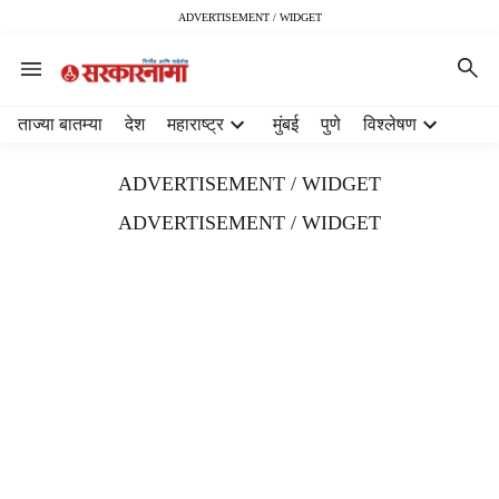
ADVERTISEMENT / WIDGET
H
ताज्या बातम्या
देश
महाराष्ट्र
मुंबई
पुणे
विश्लेषण
e
a
ADVERTISEMENT / WIDGET
d
e
ADVERTISEMENT / WIDGET
r
m
e
n
u
i
t
e
m
s