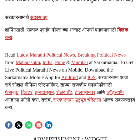
सरकारनामाचे
सदस्य व्हा
शॉपिंगसाठी 'सकाळ प्राईम डील्स'च्या भन्नाट ऑफर्स पाहण्यासाठी
क्लिक
करा
.
Read
Latest Marathi Political News
,
Breaking Political News
from
Maharashtra
,
India
,
Pune
&
Mumbai
at Sarkarnama. To Get
Live Political Marathi News on Mobile, Download the
Sarkarnama Mobile App for
Android
and
IOS
. सरकारनामा आता
सर्व सोशल मीडिया प्लॅटफॉर्मवर. ताज्या राजकीय घडामोडींसाठी
फेसबुक
,
ट्विटर
,
इन्स्टाग्राम
,
शेअर चॅट
,
टेलिग्रामवर
आणि
व्हॉट्सॲप
आम्हाला फॉलो करा. तसेच,
सरकारनामा यूट्यूब चॅनेलला
आजच सबस्क्राइब
करा.
ADVERTISEMENT / WIDGET