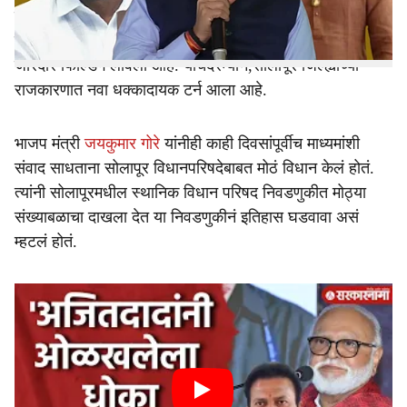
उमेदवारांबाबतचा सस्पेन्स कायम ठेवलेला आहे. तर दुसरीकडे सर्वच
इच्छुकांनीही 'अभी नही तो कभी नही'चा नारा देत विधान परिषदेसाठी
जोरदार फिल्डिंग लावली आहे. याचदरम्यान,सोलापूर जिल्ह्याच्या
राजकारणात नवा धक्कादायक टर्न आला आहे.
भाजप मंत्री
जयकुमार गोरे
यांनीही काही दिवसांपूर्वीच माध्यमांशी
संवाद साधताना सोलापूर विधानपरिषदेबाबत मोठं विधान केलं होतं.
त्यांनी सोलापूरमधील स्थानिक विधान परिषद निवडणुकीत मोठ्या
संख्याबळाचा दाखला देत या निवडणुकीनं इतिहास घडवावा असं
म्हटलं होतं.