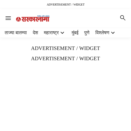
ADVERTISEMENT / WIDGET
H
ताज्या बातम्या
देश
महाराष्ट्र
मुंबई
पुणे
विश्लेषण
e
a
ADVERTISEMENT / WIDGET
d
e
ADVERTISEMENT / WIDGET
r
m
e
n
u
i
t
e
m
s