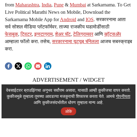
from
Maharashtra
,
India
,
Pune
&
Mumbai
at Sarkarnama. To Get
Live Political Marathi News on Mobile, Download the
Sarkarnama Mobile App for
Android
and
IOS
. सरकारनामा आता
सर्व सोशल मीडिया प्लॅटफॉर्मवर. ताज्या राजकीय घडामोडींसाठी
फेसबुक
,
ट्विटर
,
इन्स्टाग्राम
,
शेअर चॅट
,
टेलिग्रामवर
आणि
व्हॉट्सॲप
आम्हाला फॉलो करा. तसेच,
सरकारनामा यूट्यूब चॅनेलला
आजच सबस्क्राइब
करा.
ADVERTISEMENT / WIDGET
ADVERTISEMENT / WIDGET
वेबसाईटवर ब्राउझिंगचा अनुभव सर्वोत्तम असावा, यासाठी आम्ही कुकीजचा वापर करतो.
कुकीजमुळे तुम्हाला तुमच्या आवडत्या मजकुराची शिफारस करता येते. आमचे
गोपनीयता
ADVERTISEMENT / WIDGET
आणि कुकीजसंदर्भातील धोरण तुम्हाला मान्य आहे.
ओके