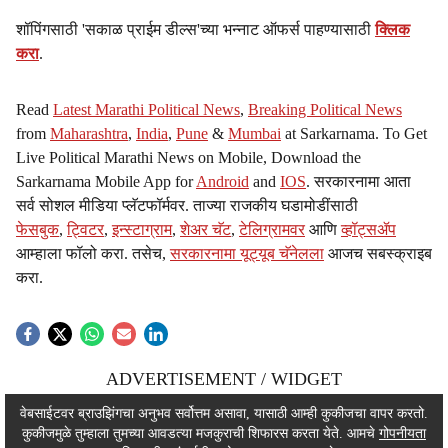
शॉपिंगसाठी 'सकाळ प्राईम डील्स'च्या भन्नाट ऑफर्स पाहण्यासाठी
क्लिक
करा
.
Read
Latest Marathi Political News
,
Breaking Political News
from
Maharashtra
,
India
,
Pune
&
Mumbai
at Sarkarnama. To Get
Live Political Marathi News on Mobile, Download the
Sarkarnama Mobile App for
Android
and
IOS
. सरकारनामा आता
सर्व सोशल मीडिया प्लॅटफॉर्मवर. ताज्या राजकीय घडामोडींसाठी
फेसबुक
,
ट्विटर
,
इन्स्टाग्राम
,
शेअर चॅट
,
टेलिग्रामवर
आणि
व्हॉट्सॲप
आम्हाला फॉलो करा. तसेच,
सरकारनामा यूट्यूब चॅनेलला
आजच सबस्क्राइब
करा.
ADVERTISEMENT / WIDGET
ADVERTISEMENT / WIDGET
वेबसाईटवर ब्राउझिंगचा अनुभव सर्वोत्तम असावा, यासाठी आम्ही कुकीजचा वापर करतो.
कुकीजमुळे तुम्हाला तुमच्या आवडत्या मजकुराची शिफारस करता येते. आमचे
गोपनीयता