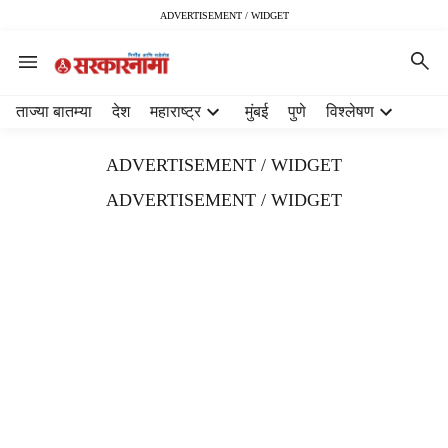
ADVERTISEMENT / WIDGET
H
ताज्या बातम्या
देश
महाराष्ट्र
मुंबई
पुणे
विश्लेषण
e
a
ADVERTISEMENT / WIDGET
d
e
ADVERTISEMENT / WIDGET
r
m
e
n
u
i
t
e
m
s