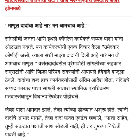
मतदारसंघात धोक्याची घंटा : अर्ज भरण्यापूर्वीच उमेदवार डेंजर
झोनमध्ये
"माणूस दादांचा आहे ना? मग आमचाच आहे!"
सांगलीची जनता आणि इथले काँग्रेस कार्यकर्ते सय्यद पाशा यांना
ओळखत नव्हते. पण कार्यकर्त्यांनी एकच विचार केला "उमेदवार
कोणीही असो, त्याला संधी माझ्या दादांनी दिली आहे ना? मग तो
आमचाच माणूस!" वसंतदादांवरील प्रेमापोटी सांगलीच्या सहकार
सम्राटांनी आणि जिल्हा परिषद सदस्यांनी आपापले हेवेदावे बाजूला
ठेवले. दादांचा शब्द हाच कार्यकर्त्यांसाठी अंतिम आदेश होता. नांदेडचे
सय्यद फारुख पाशा सांगली-सातारा स्थानिक प्राधिकरण
मतदारसंघातून विधानपरिषदेवर पोहोचले.
जेव्हा पाशा आमदार झाले, तेव्हा त्यांच्या डोळ्यात अश्रू होते. त्यांनी
दादांचे आभार मानले, तेव्हा दादा फक्त एवढंच म्हणाले, "पाशा साहेब,
तुम्ही संकटात पक्षाची साथ सोडली नाही, ही तर तुमच्या निष्ठेची
पावती आहे."