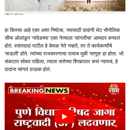
महाराष्ट्राचे माजी मुख्यमंत्री दिवंगत वसंतदादा पाटील यांनी घालून
दिला होता.
हा किस्सा आहे एका अशा निष्ठेचा, ज्यासाठी दादांनी थेट भौगोलिक
सीमा ओलांडून 'नांदेडच्या' एका नेत्याला 'सांगलीचा' आमदार बनवलं
होतं. वसंतदादा पाटील हे केवळ नेते नव्हते, तर ते कार्यकर्त्यांचे
'माऊली' होते. त्यांच्या राजकारणाचा पायाच मुळी 'माणूस' हा होता. जो
संकटात सोबत राहिला, त्याला सत्तेच्या शिखरावर कसं न्यायचं, हे
दादांना चांगलं ठाऊक होतं.