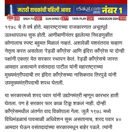
१९७८ चे ते वर्ष होते. महाराष्ट्राच्या राजकारणात अभूतपूर्व
उलथापालथ सुरू होती. आणीबाणीनंतर झालेल्या निवडणुकीत
कोणालाच स्पष्ट बहुमत मिळालं नव्हतं. अशावेळी यशवंतराव चव्हाण
नेतृत्व करत असलेला 'रेड्डी काँग्रेस' आणि इंदिरा काँग्रेस या दोन्ही
पक्षांनी एकत्र येत सरकार स्थापन केलं. रेड्डी काँग्रेसचे जास्त
आमदार असल्याने वसंतदादा पाटील यांनी महाराष्ट्राच्या
मुख्यमंत्रीपदाची तर इंदिरा काँग्रेसच्या नासिकराव तिरपुडे यांनी
उपमुख्यमंत्रीपदाची शपथ घेतली.
या सरकारमध्ये शरद पवार यांनी उद्योगमंत्री म्हणून कारभार हाती
घेतला. पण हे सरकार फार काळ टिकू शकलं नाही. दोन्ही
काँग्रेसमधील अंतर्गत वाद विकोपाला गेला. जुलै १९७८ मध्ये
विधिमंडळाचं पावसाळी अधिवेशन सुरू असतानाच, शरद पवार ४०
आमदार घेऊन वसंतदादांच्या सरकारमधून बाहेर पडले. त्यांनी