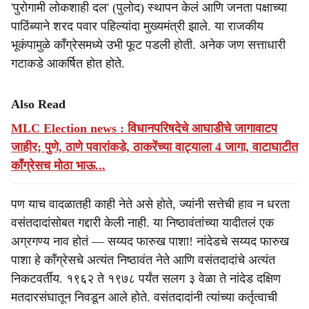
'पुरोगामी लोकशाही दल' (पुलोद) स्थापन केलं आणि जनता पक्षाच्या
पाठिंब्याने शरद पवार पहिल्यांदा मुख्यमंत्री झाले. या राजकीय
भूकंपामुळे काँग्रेसमध्ये उभी फूट पडली होती. अनेक जण सत्ताधारी
गटाकडे आकर्षित होत होते.
Also Read
MLC Election news : विधानपरिषदेचे आघाडीचे जागावाटप
जाहीर; पुणे, ठाणे पवारांकडे, ठाकरेंच्या वाट्याला 4 जागा, वाटाघाटीत
काँग्रेसच मोठा भाऊ...
पण याच वादळातही काही नेते असे होते, ज्यांनी सत्तेची हाव न धरता
वसंतदादांसोबत गद्दारी केली नाही. या निष्ठावंतांच्या यादीतलं एक
अग्रगण्य नाव होतं — सय्यद फारुख पाशा! नांदेडचे सय्यद फारुख
पाशा हे काँग्रेसचे अत्यंत निष्ठावंत नेते आणि वसंतदादांचे अत्यंत
निकटवर्तीय. १९६२ ते १९७८ पर्यंत सलग ३ वेळा ते नांदेड दक्षिण
मतदारसंघातून निवडून आले होते. वसंतदादांनी त्यांच्या कर्तृत्वाची