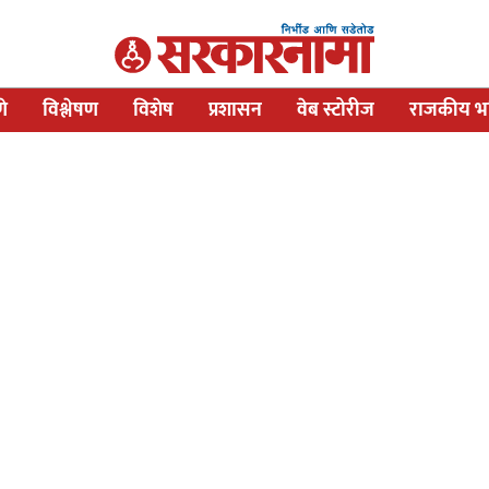
णे
विश्लेषण
विशेष
प्रशासन
वेब स्टोरीज
राजकीय भव