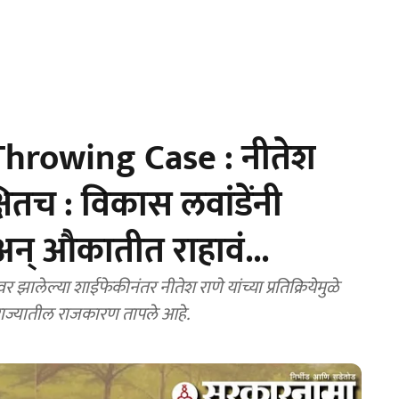
hrowing Case : नीतेश
षितच : विकास लवांडेंनी
अन्‌ औकातीत राहावं...
ालेल्या शाईफेकीनंतर नीतेश राणे यांच्या प्रतिक्रियेमुळे
ाज्यातील राजकारण तापले आहे.