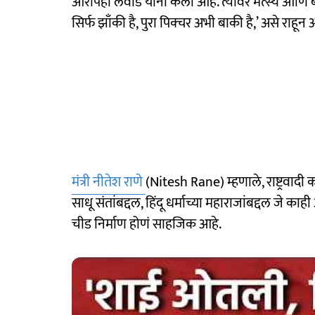
आरोपही लवांडे यांनी केला आहे. त्यावर मत्स्य आणि बंद
सिर्फ झाँकी है, पुरा पिक्चर अभी बाकी है,’ असे रा
मंत्री नीतेश राणे
(Nitesh Rane) म्हणाले, राष्ट्रवादी का
साधू संतांबद्दल, हिंदू धर्माच्या महाराजांबद्दल जे का
चीड निर्माण होणं साहजिक आहे.