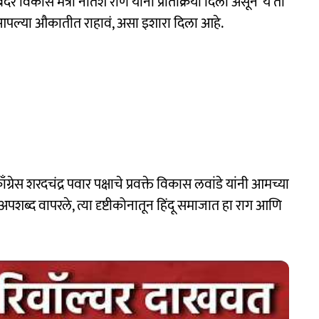
रे विकास मंत्री नीतेश राणे यांनी प्रतिक्रिया दिली असून ‘ये तो
हून आपल्या औकातीत राहावं, असा इशारा दिला आहे.
ँग्रेस शरदचंद्र पवार पक्षाचे प्रवक्ते विकास लवांडे यांनी आमच्या
ही अपशब्द वापरले, त्या दृष्टीकोनातून हिंदू समाजात हा राग आणि