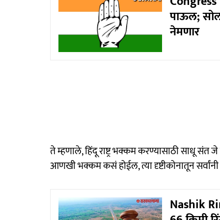
Congress N
पाऊल; सोलाप
नेमणार
ते म्हणाले, हिंदू राष्ट्र भक्कम करण्यासाठी साधू संत ज
आणखी भक्कम कसं होईल, त्या दृष्टीकोनातून सर्वांन
Nashik Rin