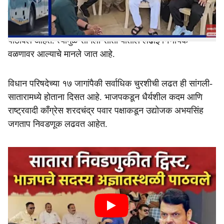
दिवसांत म्हणजे रविवारी राष्ट्रवादीची सातारमध्ये बैठक झाली.
सांगलीत ‘जयंतनीती’ची, तर साताऱ्यात ‘दुखावलेल्या मित्रां’च्या
धास्तीमुळे धोका नको; म्हणून भाजपने आपले सदस्य अज्ञातस्थळी
पाठविले आहेत. त्यामुळे सांगली साताऱ्यातील लढाई निर्णायक
वळणावर आल्याचे मानले जात आहे.
विधान परिषदेच्या १७ जागांपैकी सर्वाधिक चुरशीची लढत ही सांगली-
सातारामध्ये होताना दिसत आहे. भाजपकडून धैर्यशील कदम आणि
राष्ट्रवादी काँग्रेस शरदचंद्र पवार पक्षाकडून उद्योजक अभयसिंह
जगताप निवडणूक लढवत आहेत.