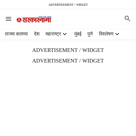
ADVERTISEMENT / WIDGET
H
ताज्या बातम्या
देश
महाराष्ट्र
मुंबई
पुणे
विश्लेषण
e
a
ADVERTISEMENT / WIDGET
d
e
ADVERTISEMENT / WIDGET
r
m
e
n
u
i
t
e
m
s