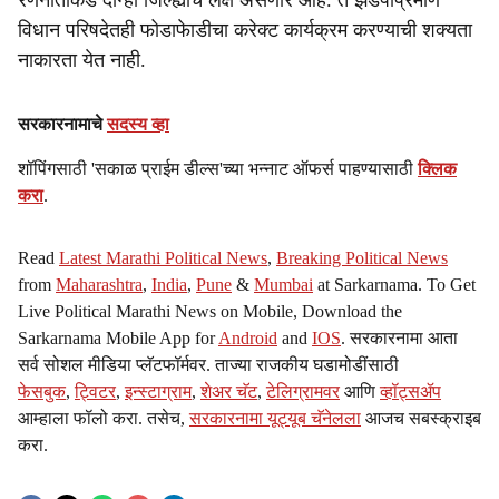
रणनीतीकडे दोन्ही जिल्ह्याचे लक्ष असणार आहे. ते झेडपीप्रमाणे
विधान परिषदेतही फोडाफेाडीचा करेक्ट कार्यक्रम करण्याची शक्यता
नाकारता येत नाही.
सरकारनामाचे
सदस्य व्हा
शॉपिंगसाठी 'सकाळ प्राईम डील्स'च्या भन्नाट ऑफर्स पाहण्यासाठी
क्लिक
करा
.
Read
Latest Marathi Political News
,
Breaking Political News
from
Maharashtra
,
India
,
Pune
&
Mumbai
at Sarkarnama. To Get
Live Political Marathi News on Mobile, Download the
Sarkarnama Mobile App for
Android
and
IOS
. सरकारनामा आता
सर्व सोशल मीडिया प्लॅटफॉर्मवर. ताज्या राजकीय घडामोडींसाठी
फेसबुक
,
ट्विटर
,
इन्स्टाग्राम
,
शेअर चॅट
,
टेलिग्रामवर
आणि
व्हॉट्सॲप
आम्हाला फॉलो करा. तसेच,
सरकारनामा यूट्यूब चॅनेलला
आजच सबस्क्राइब
करा.