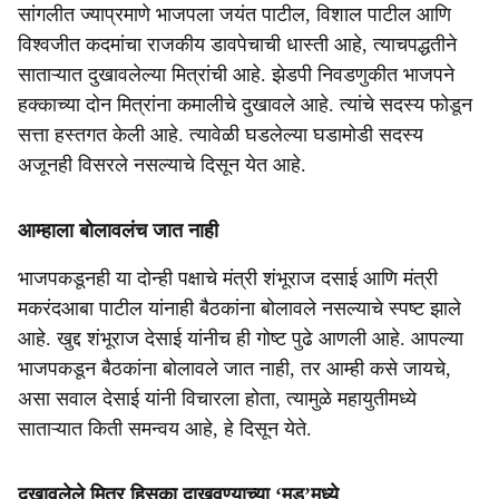
सांगलीत ज्याप्रमाणे भाजपला जयंत पाटील, विशाल पाटील आणि
विश्वजीत कदमांचा राजकीय डावपेचाची धास्ती आहे, त्याचपद्धतीने
साताऱ्यात दुखावलेल्या मित्रांची आहे. झेडपी निवडणुकीत भाजपने
हक्काच्या दोन मित्रांना कमालीचे दुखावले आहे. त्यांचे सदस्य फोडून
सत्ता हस्तगत केली आहे. त्यावेळी घडलेल्या घडामोडी सदस्य
अजूनही विसरले नसल्याचे दिसून येत आहे.
आम्हाला बोलावलंच जात नाही
भाजपकडूनही या दोन्ही पक्षाचे मंत्री शंभूराज दसाई आणि मंत्री
मकरंदआबा पाटील यांनाही बैठकांना बोलावले नसल्याचे स्पष्ट झाले
आहे. खुद्द शंभूराज देसाई यांनीच ही गोष्ट पुढे आणली आहे. आपल्या
भाजपकडून बैठकांना बोलावले जात नाही, तर आम्ही कसे जायचे,
असा सवाल देसाई यांनी विचारला होता, त्यामुळे महायुतीमध्ये
साताऱ्यात किती समन्वय आहे, हे दिसून येते.
दुखावलेले मित्र हिसका दाखवण्याच्या ‘मूड’मध्ये