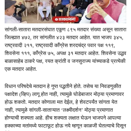
सांगली-सातारा मतदारसंघात एकूण ८९५ मतदार संख्या असून सातारा
जिल्ह्यात ४७२, तर सांगलीत ४२३ मतदार आहेत. यात भाजप ३४५,
राष्ट्रवादी २११, राष्ट्रवादी काँग्रेस शरदचंद्र पवार पक्ष ११९,
शिवसेना १११, काँग्रेस ७५, अपक्ष ३१ मतदार आहेत. शिवसेना उद्धव
बाळासाहेब ठाकरे पक्ष, रयत क्रांती व जनसुराज्य यांच्याकडे प्रत्येकी
एक मतदार आहेत.
विधान परिषदेचे मतदान हे गुप्त पद्धतीने होते. तसेच या निवडणुकीत
पक्षादेश (व्हिप) लागू होत नाही, त्यामुळे घोडेबाजार मोठ्या प्रमाणावर
होऊ शकतो. मतदार कोणाला मत देईल, हे शेवटपर्यंत सांगता येत
नाही, त्यामुळे सांगली-साताऱ्यात ‘लक्ष्मीदर्शन’ मोठ्या प्रमाणात
होण्याची शक्यता आहे. हीच शक्यता लक्षात घेऊन भाजपने आपल्या
हक्काच्या मतांमध्ये फाटाफूट होऊ नये म्हणून काळजी घेतल्याचे दिसून