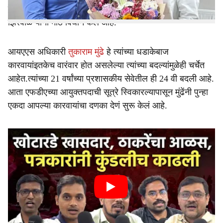
झाली.यावर आता अन्न व औषध प्रशासन विभागाचे मंत्री नरहरी
झिरवाळ यांनी मोठं विधान केलं आहे.
आयएएस अधिकारी
तुकाराम मुंढे
हे त्यांच्या धडाकेबाज
कारवायांइतकेच वारंवार होत असलेल्या त्यांच्या बदल्यांमुळेही चर्चेत
आहेत.त्यांच्या 21 वर्षांच्या प्रशासकीय सेवेतील ही 24 वी बदली आहे.
आता एफडीएच्या आयुक्तपदाची सूत्रे स्विकारल्यापासून मुंढेंनी पुन्हा
एकदा आपल्या कारवायांचा दणका देणं सुरू केलं आहे.