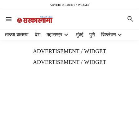
ADVERTISEMENT / WIDGET
H
ताज्या बातम्या
देश
महाराष्ट्र
मुंबई
पुणे
विश्लेषण
e
a
ADVERTISEMENT / WIDGET
d
e
ADVERTISEMENT / WIDGET
r
m
e
n
u
i
t
e
m
s