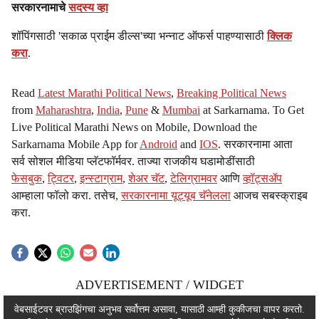
सरकारनामाचे
सदस्य व्हा
शॉपिंगसाठी 'सकाळ प्राईम डील्स'च्या भन्नाट ऑफर्स पाहण्यासाठी
क्लिक
करा
.
Read
Latest Marathi Political News
,
Breaking Political News
from
Maharashtra
,
India
,
Pune
&
Mumbai
at Sarkarnama. To Get
Live Political Marathi News on Mobile, Download the
Sarkarnama Mobile App for
Android
and
IOS
. सरकारनामा आता
सर्व सोशल मीडिया प्लॅटफॉर्मवर. ताज्या राजकीय घडामोडींसाठी
फेसबुक
,
ट्विटर
,
इन्स्टाग्राम
,
शेअर चॅट
,
टेलिग्रामवर
आणि
व्हॉट्सॲप
आम्हाला फॉलो करा. तसेच,
सरकारनामा यूट्यूब चॅनेलला
आजच सबस्क्राइब
करा.
ADVERTISEMENT / WIDGET
ADVERTISEMENT / WIDGET
वेबसाईटवर ब्राउझिंगचा अनुभव सर्वोत्तम असावा, यासाठी आम्ही कुकीजचा वापर करतो.