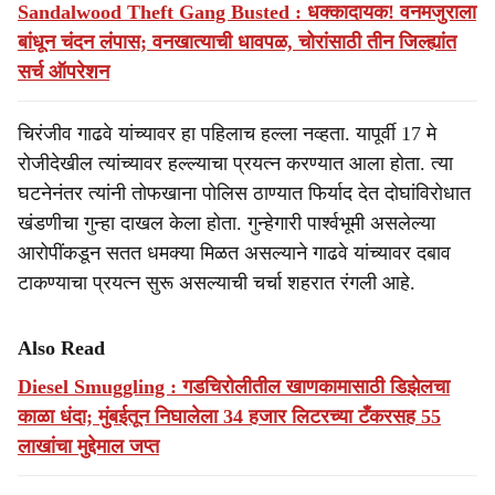
Sandalwood Theft Gang Busted : धक्कादायक! वनमजुराला
बांधून चंदन लंपास; वनखात्याची धावपळ, चोरांसाठी तीन जिल्ह्यांत
सर्च ऑपरेशन
चिरंजीव गाढवे यांच्यावर हा पहिलाच हल्ला नव्हता. यापूर्वी 17 मे
रोजीदेखील त्यांच्यावर हल्ल्याचा प्रयत्न करण्यात आला होता. त्या
घटनेनंतर त्यांनी तोफखाना पोलिस ठाण्यात फिर्याद देत दोघांविरोधात
खंडणीचा गुन्हा दाखल केला होता. गुन्हेगारी पार्श्वभूमी असलेल्या
आरोपींकडून सतत धमक्या मिळत असल्याने गाढवे यांच्यावर दबाव
टाकण्याचा प्रयत्न सुरू असल्याची चर्चा शहरात रंगली आहे.
Also Read
Diesel Smuggling : गडचिरोलीतील खाणकामासाठी डिझेलचा
काळा धंदा; मुंबईतून निघालेला 34 हजार लिटरच्या टँकरसह 55
लाखांचा मुद्देमाल जप्त