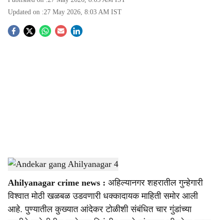
Updated on :
27 May 2026, 8:03 AM
IST
S
o
c
i
a
l
s
Andekar gang Ahilyanagar 4
-
Sarkarnama
h
Ahilyanagar crime news :
अहिल्यानगर शहरातील गुन्हेगारी
a
विश्वात मोठी खळबळ उडवणारी धक्कादायक माहिती समोर आली
r
आहे. पुण्यातील कुख्यात आंदेकर टोळीशी संबंधित चार गुंडांच्या