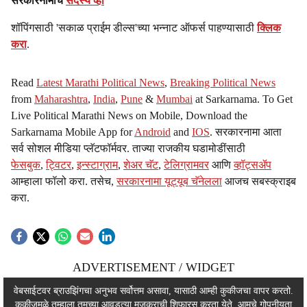
सरकारनामाचे
सदस्य व्हा
शॉपिंगसाठी 'सकाळ प्राईम डील्स'च्या भन्नाट ऑफर्स पाहण्यासाठी
क्लिक
करा
.
Read
Latest Marathi Political News
,
Breaking Political News
from
Maharashtra
,
India
,
Pune
&
Mumbai
at Sarkarnama. To Get
Live Political Marathi News on Mobile, Download the
Sarkarnama Mobile App for
Android
and
IOS
. सरकारनामा आता
सर्व सोशल मीडिया प्लॅटफॉर्मवर. ताज्या राजकीय घडामोडींसाठी
फेसबुक
,
ट्विटर
,
इन्स्टाग्राम
,
शेअर चॅट
,
टेलिग्रामवर
आणि
व्हॉट्सॲप
आम्हाला फॉलो करा. तसेच,
सरकारनामा यूट्यूब चॅनेलला
आजच सबस्क्राइब
करा.
ADVERTISEMENT / WIDGET
ADVERTISEMENT / WIDGET
वेबसाईटवर ब्राउझिंगचा अनुभव सर्वोत्तम असावा, यासाठी आम्ही कुकीजचा वापर करतो.
कुकीजमुळे तुम्हाला तुमच्या आवडत्या मजकुराची शिफारस करता येते. आमचे
गोपनीयता