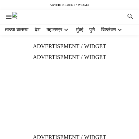
ADVERTISEMENT / WIDGET
H
ताज्या बातम्या
देश
महाराष्ट्र
मुंबई
पुणे
विश्लेषण
e
a
ADVERTISEMENT / WIDGET
d
e
ADVERTISEMENT / WIDGET
r
m
e
n
u
i
t
e
m
s
ADVERTISEMENT / WIDGET