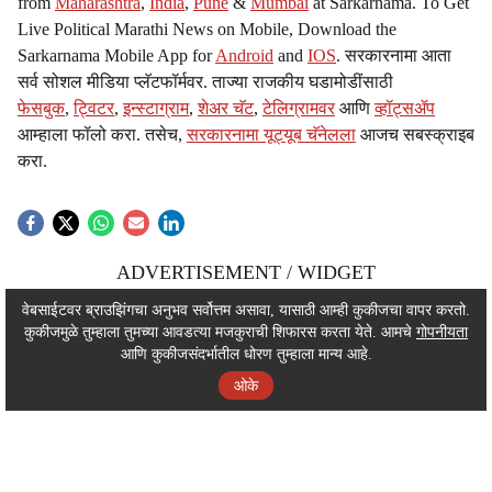
from
Maharashtra
,
India
,
Pune
&
Mumbai
at Sarkarnama. To Get
Live Political Marathi News on Mobile, Download the
Sarkarnama Mobile App for
Android
and
IOS
. सरकारनामा आता
सर्व सोशल मीडिया प्लॅटफॉर्मवर. ताज्या राजकीय घडामोडींसाठी
फेसबुक
,
ट्विटर
,
इन्स्टाग्राम
,
शेअर चॅट
,
टेलिग्रामवर
आणि
व्हॉट्सॲप
आम्हाला फॉलो करा. तसेच,
सरकारनामा यूट्यूब चॅनेलला
आजच सबस्क्राइब
करा.
ADVERTISEMENT / WIDGET
ADVERTISEMENT / WIDGET
वेबसाईटवर ब्राउझिंगचा अनुभव सर्वोत्तम असावा, यासाठी आम्ही कुकीजचा वापर करतो.
कुकीजमुळे तुम्हाला तुमच्या आवडत्या मजकुराची शिफारस करता येते. आमचे
गोपनीयता
ADVERTISEMENT / WIDGET
आणि कुकीजसंदर्भातील धोरण तुम्हाला मान्य आहे.
ओके