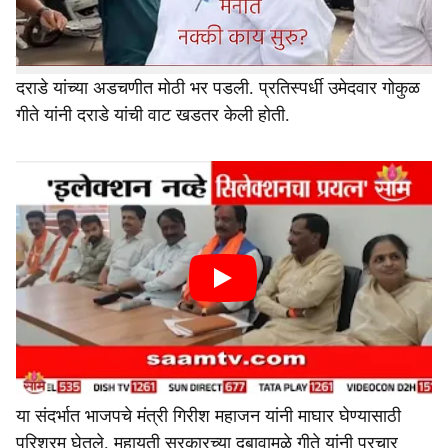
शिवसेना एकनाथ शिंदे पक्षाने नाशिक मतदार संघ माजी आमदार
नरेंद्र दराडे यांना उमेदवारी दिली आहे. उमेदवारी जाहीर झाल्यावर
दराडे यांच्या अडचणीत मोठी भर पडली. प्रतिस्पर्धी उमेदवार गोकुळ
गीते यांनी दराडे यांची वाट खडतर केली होती.
या संदर्भात भाजपचे मंत्री गिरीश महाजन यांनी माघार घेण्यासाठी
परिश्रम घेतले. महायुती सरकारच्या दबावामुळे गीते यांनी प्रचार