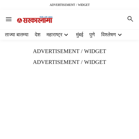
ADVERTISEMENT / WIDGET
H
ताज्या बातम्या
देश
महाराष्ट्र
मुंबई
पुणे
विश्लेषण
e
a
ADVERTISEMENT / WIDGET
d
e
ADVERTISEMENT / WIDGET
r
m
e
n
u
i
t
e
m
s