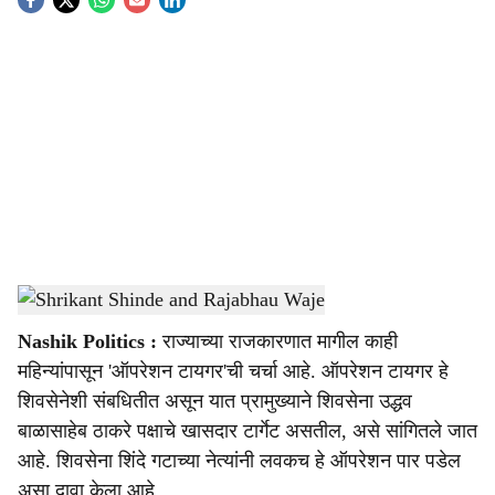
S
o
c
i
a
l
s
Shrikant Shinde and Rajabhau Waje
-
Sarkarnama
h
Nashik Politics :
राज्याच्या राजकारणात मागील काही
a
महिन्यांपासून 'ऑपरेशन टायगर'ची चर्चा आहे. ऑपरेशन टायगर हे
r
शिवसेनेशी संबधितीत असून यात प्रामुख्याने शिवसेना उद्धव
बाळासाहेब ठाकरे पक्षाचे खासदार टार्गेट असतील, असे सांगितले जात
e
आहे. शिवसेना शिंदे गटाच्या नेत्यांनी लवकच हे ऑपरेशन पार पडेल
असा दावा केला आहे.