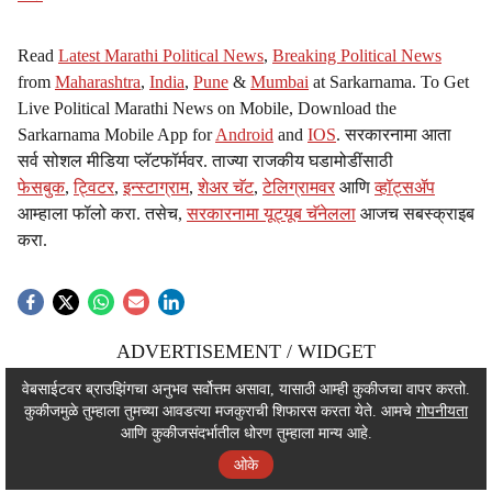
Read
Latest Marathi Political News
,
Breaking Political News
from
Maharashtra
,
India
,
Pune
&
Mumbai
at Sarkarnama. To Get
Live Political Marathi News on Mobile, Download the
Sarkarnama Mobile App for
Android
and
IOS
. सरकारनामा आता
सर्व सोशल मीडिया प्लॅटफॉर्मवर. ताज्या राजकीय घडामोडींसाठी
फेसबुक
,
ट्विटर
,
इन्स्टाग्राम
,
शेअर चॅट
,
टेलिग्रामवर
आणि
व्हॉट्सॲप
आम्हाला फॉलो करा. तसेच,
सरकारनामा यूट्यूब चॅनेलला
आजच सबस्क्राइब
करा.
ADVERTISEMENT / WIDGET
ADVERTISEMENT / WIDGET
वेबसाईटवर ब्राउझिंगचा अनुभव सर्वोत्तम असावा, यासाठी आम्ही कुकीजचा वापर करतो.
कुकीजमुळे तुम्हाला तुमच्या आवडत्या मजकुराची शिफारस करता येते. आमचे
गोपनीयता
ADVERTISEMENT / WIDGET
आणि कुकीजसंदर्भातील धोरण तुम्हाला मान्य आहे.
ओके