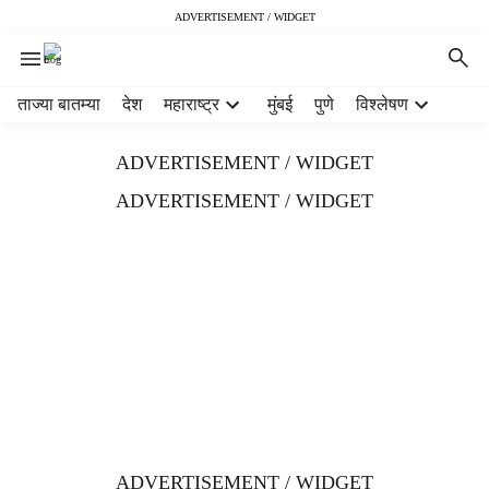
ADVERTISEMENT / WIDGET
H
ताज्या बातम्या
देश
महाराष्ट्र
मुंबई
पुणे
विश्लेषण
e
a
ADVERTISEMENT / WIDGET
d
e
ADVERTISEMENT / WIDGET
r
m
e
n
u
i
t
e
m
s
ADVERTISEMENT / WIDGET