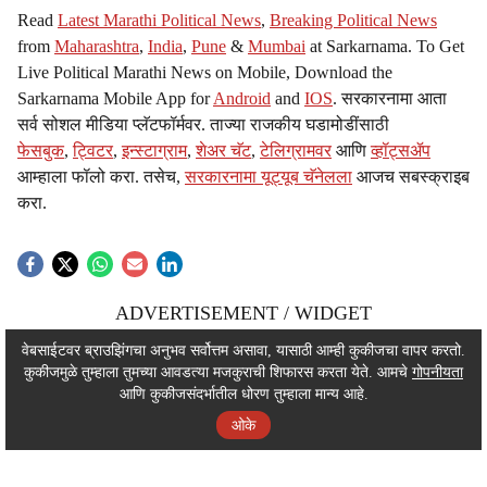
Read
Latest Marathi Political News
,
Breaking Political News
from
Maharashtra
,
India
,
Pune
&
Mumbai
at Sarkarnama. To Get
Live Political Marathi News on Mobile, Download the
Sarkarnama Mobile App for
Android
and
IOS
. सरकारनामा आता
सर्व सोशल मीडिया प्लॅटफॉर्मवर. ताज्या राजकीय घडामोडींसाठी
फेसबुक
,
ट्विटर
,
इन्स्टाग्राम
,
शेअर चॅट
,
टेलिग्रामवर
आणि
व्हॉट्सॲप
आम्हाला फॉलो करा. तसेच,
सरकारनामा यूट्यूब चॅनेलला
आजच सबस्क्राइब
करा.
ADVERTISEMENT / WIDGET
ADVERTISEMENT / WIDGET
वेबसाईटवर ब्राउझिंगचा अनुभव सर्वोत्तम असावा, यासाठी आम्ही कुकीजचा वापर करतो.
कुकीजमुळे तुम्हाला तुमच्या आवडत्या मजकुराची शिफारस करता येते. आमचे
गोपनीयता
ADVERTISEMENT / WIDGET
आणि कुकीजसंदर्भातील धोरण तुम्हाला मान्य आहे.
ओके