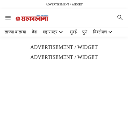
ADVERTISEMENT / WIDGET
H
ताज्या बातम्या
देश
महाराष्ट्र
मुंबई
पुणे
विश्लेषण
e
a
ADVERTISEMENT / WIDGET
d
e
ADVERTISEMENT / WIDGET
r
m
e
n
u
i
t
e
m
s