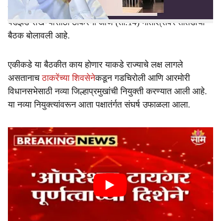
हे खासदार एकनाथ शिंदेंच्या संपर्कात असल्याची चर्चा असून पक्षाची
पडझड रोखण्यासाठी ठाकरेंनी आज (ता.14) मातोश्रीवर तातडीची
बैठक बोलावली आहे.
एकीकडे या बैठकीत काय होणार याकडे राज्याचे लक्ष लागले
असतानाच
ठाकरेंच्या शिवसेने
कडून गडचिरोली आणि आरमोरी
विधानसभेसाठी नव्या जिल्हाप्रमुखांची नियुक्ती करण्यात आली आहे.
या नव्या नियुक्त्यांवरून आता पक्षातंर्गत संघर्ष उफाळला आला.