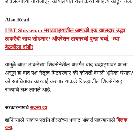
डावलल्याच्या नाराजीतून कार्यालयात राडा करत साहित्य काढून नेले.
Also Read
UBT Shivsena : मराठवाड्यातील आणखी एक खासदार उद्धव
ठाकरेंची साथ सोडणार? ऑपरेशन टायगरची पुन्हा चर्चा, 'त्या'
बैठकीला दांडी!
यामुळे आता ठाकरेंच्या शिवसेनेतील अंतर्गत वाद चव्हाट्यावर आला
असून हा वाद पक्ष नेतृत्व मिटवरणार की कोणती वेगळी भूमिका घेणार?
की संबंधितांवर कारवाई करणार याकडे जिल्ह्यातील शिवसेनेसह
राज्याचे लक्ष लागले आहे.
सरकारनामाचे
सदस्य व्हा
शॉपिंगसाठी 'सकाळ प्राईम डील्स'च्या भन्नाट ऑफर्स पाहण्यासाठी
क्लिक
करा
.