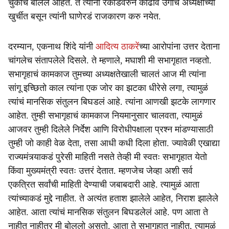
चुकीचं बोललं आहेत. ते त्यांनी रेकॉर्डवरुन काढावं उगाच अध्यक्षांच्या
खुर्चीत बसून त्यांनी घाणेरडं राजकारण करु नयेत.
दरम्यान, एकनाथ शिंदे यांनी
आदित्य ठाकरें
च्या आरोपांना उत्तर देताना
चांगलेच संतापलेले दिसले. ते म्हणाले, मघाशी मी सभागृहात नव्हतो.
सभागृहाचं कामकाज तुमच्या अध्यक्षतेखाली चालतं आज मी त्यांना
सांगू इच्छितो काल त्यांना एक जोर का झटका धीरेसे लगा, त्यामुळं
त्यांचं मानसिक संतुलन बिघडलं आहे. त्यांना आणखी झटके लागणार
आहेत. तुम्ही सभागृहाचं कामकाज नियमानुसार चालवता, त्यामुळं
आजवर तुम्ही दिलेले निर्देश आणि विरोधीपक्षाला प्रश्न मांडण्यासाठी
तुम्ही जो काही वेळ देता, तसा आधी कधी दिला होता. ज्यावेळी एखाद्या
राज्यमंत्र्याकडं पुरेसी माहिती नसते तेव्ही मी स्वतः सभागृहात येतो
किंवा मुख्यमंत्री स्वतः उत्तरं देतात. म्हणजेच जेव्हा अशी सर्व
एकत्रित सर्वांची माहिती देण्याची जबाबदारी आहे. त्यामुळं आता
त्यांच्याकडं मुद्दे नाहीत. ते अत्यंत हताश झालेले आहेत, निराश झालेले
आहेत. आता त्यांचं मानसिक संतुलन बिघडलेलं आहे. पण आता ते
नाहीत नाहीतर मी बोललो असतो. आता ते सभागृहात नाहीत, त्यामुळं