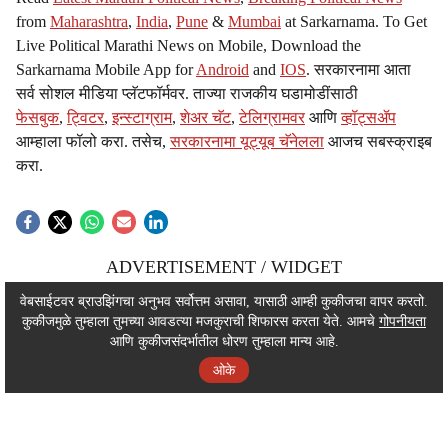
from
Maharashtra
,
India
,
Pune
&
Mumbai
at Sarkarnama. To Get
Live Political Marathi News on Mobile, Download the
Sarkarnama Mobile App for
Android
and
IOS
. सरकारनामा आता
सर्व सोशल मीडिया प्लॅटफॉर्मवर. ताज्या राजकीय घडामोडींसाठी
फेसबुक
,
ट्विटर
,
इन्स्टाग्राम
,
शेअर चॅट
,
टेलिग्रामवर
आणि
व्हॉट्सॲप
आम्हाला फॉलो करा. तसेच,
सरकारनामा यूट्यूब चॅनेलला
आजच सबस्क्राइब
करा.
ADVERTISEMENT / WIDGET
ADVERTISEMENT / WIDGET
वेबसाईटवर ब्राउझिंगचा अनुभव सर्वोत्तम असावा, यासाठी आम्ही कुकीजचा वापर करतो.
कुकीजमुळे तुम्हाला तुमच्या आवडत्या मजकुराची शिफारस करता येते. आमचे
गोपनीयता
ADVERTISEMENT / WIDGET
आणि कुकीजसंदर्भातील धोरण तुम्हाला मान्य आहे.
ओके