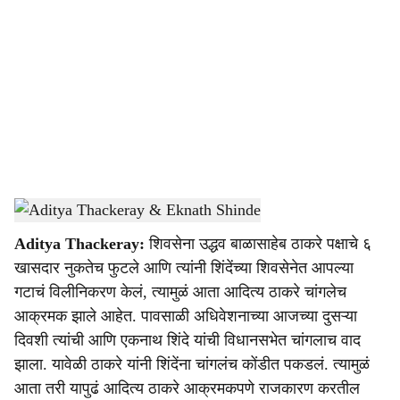
o
c
i
a
l
s
Aditya Thackeray & Eknath Shinde
-
Sarkarnama
h
Aditya Thackeray:
शिवसेना उद्धव बाळासाहेब ठाकरे पक्षाचे ६
a
खासदार नुकतेच फुटले आणि त्यांनी शिंदेंच्या शिवसेनेत आपल्या
r
गटाचं विलीनिकरण केलं, त्यामुळं आता आदित्य ठाकरे चांगलेच
आक्रमक झाले आहेत. पावसाळी अधिवेशनाच्या आजच्या दुसऱ्या
e
दिवशी त्यांची आणि एकनाथ शिंदे यांची विधानसभेत चांगलाच वाद
झाला. यावेळी ठाकरे यांनी शिंदेंना चांगलंच कोंडीत पकडलं. त्यामुळं
आता तरी यापुढं आदित्य ठाकरे आक्रमकपणे राजकारण करतील