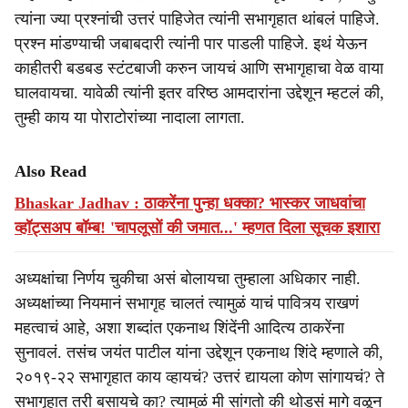
त्यांना ज्या प्रश्नांची उत्तरं पाहिजेत त्यांनी सभागृहात थांबलं पाहिजे.
प्रश्न मांडण्याची जबाबदारी त्यांनी पार पाडली पाहिजे. इथं येऊन
काहीतरी बडबड स्टंटबाजी करुन जायचं आणि सभागृहाचा वेळ वाया
घालवायचा. यावेळी त्यांनी इतर वरिष्ठ आमदारांना उद्देशून म्हटलं की,
तुम्ही काय या पोराटोरांच्या नादाला लागता.
Also Read
Bhaskar Jadhav : ठाकरेंना पुन्हा धक्का? भास्कर जाधवांचा
व्हॉट्सअप बॉम्ब! 'चापलूसों की जमात...' म्हणत दिला सूचक इशारा
अध्यक्षांचा निर्णय चुकीचा असं बोलायचा तुम्हाला अधिकार नाही.
अध्यक्षांच्या नियमानं सभागृह चालतं त्यामुळं याचं पावित्र्य राखणं
महत्वाचं आहे, अशा शब्दांत एकनाथ शिंदेंनी आदित्य ठाकरेंना
सुनावलं. तसंच जयंत पाटील यांना उद्देशून एकनाथ शिंदे म्हणाले की,
२०१९-२२ सभागृहात काय व्हायचं? उत्तरं द्यायला कोण सांगायचं? ते
सभागृहात तरी बसायचे का? त्यामुळं मी सांगतो की थोडसं मागे वळून