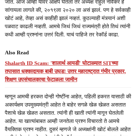
जातं. आज आम्ही यावर आक्षेप घेतला तर अध्यक्ष राहुल नार्वेकर हे
सांगायला लागले की, २०१९ला २०२० ला असं झालं. पण हे सर्वकाही
खोटं आहे, तेव्हा असं काहीही झालं नव्हतं. कुठल्याही मंत्र्यानं अशी
पळवाट काढली नव्हती. आमचे जिथं जिथं राज्यमंत्री होते तिथं त्यांनी
कधी आम्ही प्रश्नांना उत्तरं दिली. याचं पाहिजे तर रेकॉर्ड काढा.
Also Read
Shalarth ID Scam: 'शालार्थ आयडी' घोटाळ्यात SITच्या
तपासात धक्कादायक बाबी उघड! उत्तर महाराष्ट्रात गंभीर प्रकार,
शिक्षण उपसंचालकाचा फेटाळला जामीन
म्हणून आमची हरकत दोन्ही गोष्टींना आहेत, पहिली हकरत यासाठी की
अकार्यक्षम उपमुख्यमंत्री आहेत ते बाहेर सगळे खेळ खेळत असतात
पैशाचे खेळ खेळत असतात. त्यांनी ही खाती त्यांनी मागून घेतलेली
आहेत. या खात्यांबाबत आम्ही जनतेला प्रश्न विचारतो ते आमचे
वैयक्तिक प्रश्न नाहीत. दुसरं म्हणजे जे अध्यक्षांनी खोटं बोलले आहेत