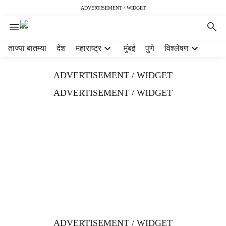
ADVERTISEMENT / WIDGET
H
ताज्या बातम्या
देश
महाराष्ट्र
मुंबई
पुणे
विश्लेषण
e
a
ADVERTISEMENT / WIDGET
d
e
ADVERTISEMENT / WIDGET
r
m
e
n
u
i
t
e
m
s
ADVERTISEMENT / WIDGET