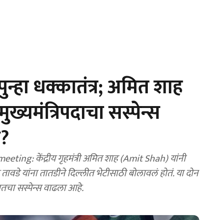
ुन्हा धक्कातंत्र; अमित शाह
ुख्यमंत्रि‍पदाचा सस्पेन्स
य?
ng: केंद्रीय गृहमंत्री अमित शाह (Amit Shah) यांनी
ावडे यांना तातडीने दिल्लीत भेटीसाठी बोलावलं होतं. या दोन
बाबतचा सस्पेन्स वाढला आहे.