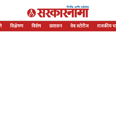
णे
विश्लेषण
विशेष
प्रशासन
वेब स्टोरीज
राजकीय भव