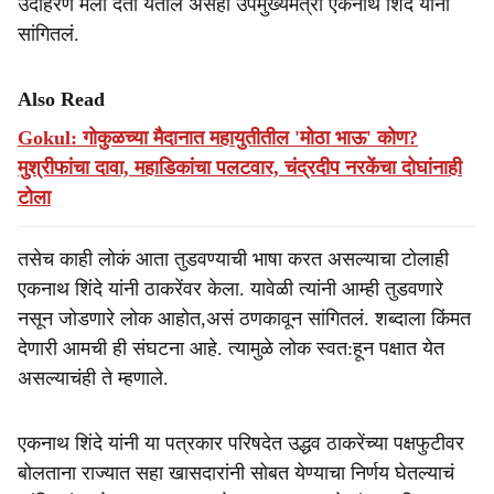
उदाहरणे मला देता येतील असंही उपमुख्यमंत्री एकनाथ शिंदे यांनी
सांगितलं.
Also Read
Gokul: गोकुळच्या मैदानात महायुतीतील 'मोठा भाऊ' कोण?
मुश्रीफांचा दावा, महाडिकांचा पलटवार, चंद्रदीप नरकेंचा दोघांनाही
टोला
तसेच काही लोकं आता तुडवण्याची भाषा करत असल्याचा टोलाही
एकनाथ शिंदे यांनी ठाकरेंवर केला. यावेळी त्यांनी आम्ही तुडवणारे
नसून जोडणारे लोक आहोत,असं ठणकावून सांगितलं. शब्दाला किंमत
देणारी आमची ही संघटना आहे. त्यामुळे लोक स्वत:हून पक्षात येत
असल्याचंही ते म्हणाले.
एकनाथ शिंदे यांनी या पत्रकार परिषदेत उद्धव ठाकरेंच्या पक्षफुटीवर
बोलताना राज्यात सहा खासदारांनी सोबत येण्याचा निर्णय घेतल्याचं