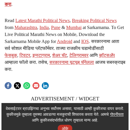
करा
.
Read
Latest Marathi Political News
,
Breaking Political News
from
Maharashtra
,
India
,
Pune
&
Mumbai
at Sarkarnama. To Get
Live Political Marathi News on Mobile, Download the
Sarkarnama Mobile App for
Android
and
IOS
. सरकारनामा आता
सर्व सोशल मीडिया प्लॅटफॉर्मवर. ताज्या राजकीय घडामोडींसाठी
फेसबुक
,
ट्विटर
,
इन्स्टाग्राम
,
शेअर चॅट
,
टेलिग्रामवर
आणि
व्हॉट्सॲप
आम्हाला फॉलो करा. तसेच,
सरकारनामा यूट्यूब चॅनेलला
आजच सबस्क्राइब
करा.
ADVERTISEMENT / WIDGET
ADVERTISEMENT / WIDGET
वेबसाईटवर ब्राउझिंगचा अनुभव सर्वोत्तम असावा, यासाठी आम्ही कुकीजचा वापर करतो.
कुकीजमुळे तुम्हाला तुमच्या आवडत्या मजकुराची शिफारस करता येते. आमचे
गोपनीयता
ADVERTISEMENT / WIDGET
आणि कुकीजसंदर्भातील धोरण तुम्हाला मान्य आहे.
ओके