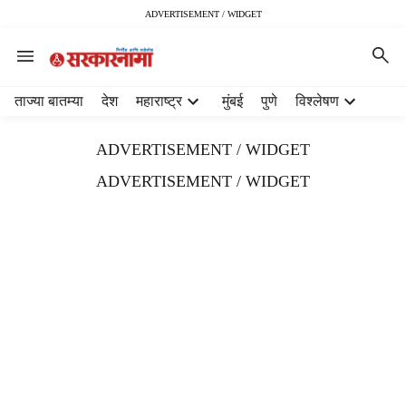
ADVERTISEMENT / WIDGET
H
ताज्या बातम्या
देश
महाराष्ट्र
मुंबई
पुणे
विश्लेषण
e
a
ADVERTISEMENT / WIDGET
d
e
ADVERTISEMENT / WIDGET
r
m
e
n
u
i
t
e
m
s