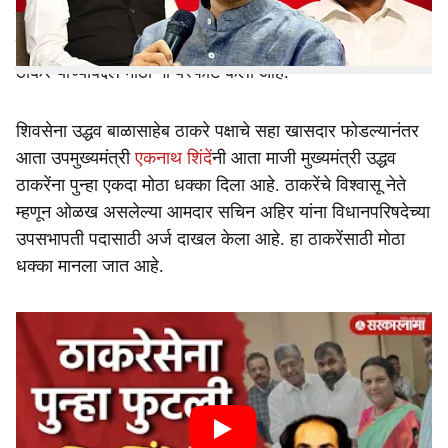
एकत्र प्रवासानंतर राजकीय वर्तुळात चर्चांना उधाण आलं आहे.
याचदरम्यान, राज्याचे उपमुख्यमंत्री एकनाथ शिंदे यांनी फडणवीस-
ठाकरे यांच्याबद्दल मोठा गौप्यस्फोट केला आहे.
शिवसेना उद्धव बाळासाहेब ठाकरे पक्षाचे सहा खासदार फोडल्यानंतर
आता उपमुख्यमंत्री
एकनाथ शिंदें
नी आता माजी मुख्यमंत्री उद्धव
ठाकरेंना पुन्हा एकदा मोठा धक्का दिला आहे. ठाकरेंचे विश्वासू नेते
म्हणून ओळख असलेल्या आमदार सचिन अहिर यांना विधानपरिषदेच्या
उपसभापती पदासाठी अर्ज दाखल केला आहे. हा ठाकरेंसाठी मोठा
धक्का मानला जात आहे.