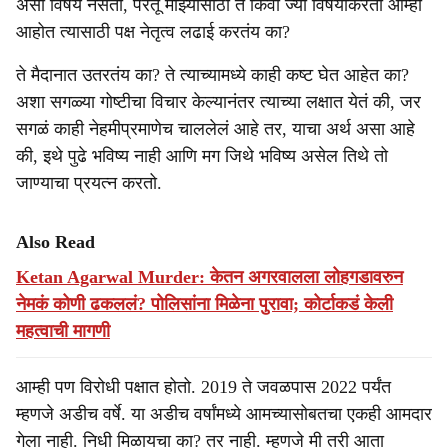
असा विषय नसतो, परंतू माझ्यासाठी ते किंवा ज्या विषयाकरता आम्ही
आहोत त्यासाठी पक्ष नेतृत्व लढाई करतंय का?
ते मैदानात उतरतंय का? ते त्याच्यामध्ये काही कष्ट घेत आहेत का?
अशा सगळ्या गोष्टीचा विचार केल्यानंतर त्याच्या लक्षात येतं की, जर
सगळं काही नेहमीप्रमाणेच चाललेलं आहे तर, याचा अर्थ असा आहे
की, इथे पुढे भविष्य नाही आणि मग जिथे भविष्य असेल तिथे तो
जाण्याचा प्रयत्न करतो.
Also Read
Ketan Agarwal Murder: केतन अगरवालला लोहगडावरुन
नेमकं कोणी ढकललं? पोलिसांना मिळेना पुरावा; कोर्टाकडं केली
महत्वाची मागणी
आम्ही पण विरोधी पक्षात होतो. 2019 ते जवळपास 2022 पर्यंत
म्हणजे अडीच वर्षे. या अडीच वर्षांमध्ये आमच्यासोबतचा एकही आमदार
गेला नाही. निधी मिळायचा का? तर नाही. म्हणजे मी तरी आता