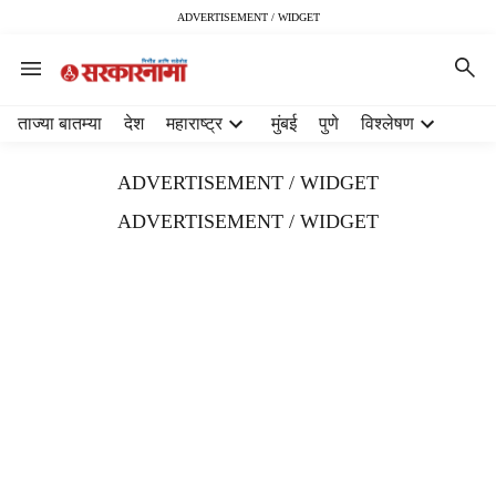
ADVERTISEMENT / WIDGET
H
ताज्या बातम्या
देश
महाराष्ट्र
मुंबई
पुणे
विश्लेषण
e
a
ADVERTISEMENT / WIDGET
d
e
ADVERTISEMENT / WIDGET
r
m
e
n
u
i
t
e
m
s