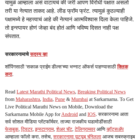
यामुळं आम्हाला असं वाटायचं की जरी आपण विरोधी पक्षात असलो
तरी या नेत्यात ताकद आहे. लीड फ्रॉम फ्रंट. त्यामुळं कुठल्याही
पक्षामध्ये हे महत्त्वाचं आहे की नेत्यानं आत्मविश्वास दिला केला पाहिजे.
तो इन्स्पायर होणं जेव्हा बंद होतं आणि भविष्य दिसत नाही पक्ष
संपतात.
सरकारनामाचे
सदस्य व्हा
शॉपिंगसाठी 'सकाळ प्राईम डील्स'च्या भन्नाट ऑफर्स पाहण्यासाठी
क्लिक
करा
.
Read
Latest Marathi Political News
,
Breaking Political News
from
Maharashtra
,
India
,
Pune
&
Mumbai
at Sarkarnama. To Get
Live Political Marathi News on Mobile, Download the
Sarkarnama Mobile App for
Android
and
IOS
. सरकारनामा आता
सर्व सोशल मीडिया प्लॅटफॉर्मवर. ताज्या राजकीय घडामोडींसाठी
फेसबुक
,
ट्विटर
,
इन्स्टाग्राम
,
शेअर चॅट
,
टेलिग्रामवर
आणि
व्हॉट्सॲप
आम्हाला फॉलो करा. तसेच,
सरकारनामा यूट्यूब चॅनेलला
आजच सबस्क्राइब