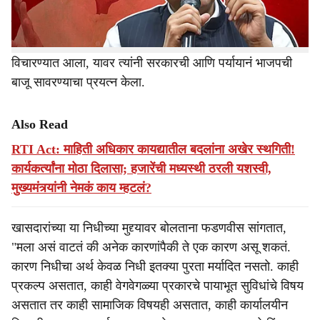
यावरुन राज्यात बराच गदारोळ झाला, भाजपवर जोरदार टीकाही
झाली. याच टीकेवर नुकताच मुख्यमंत्री देवेंद्र फडणवीस यांना प्रश्न
विचारण्यात आला, यावर त्यांनी सरकारची आणि पर्यायानं भाजपची
बाजू सावरण्याचा प्रयत्न केला.
Also Read
RTI Act: माहिती अधिकार कायद्यातील बदलांना अखेर स्थगिती!
कार्यकर्त्यांना मोठा दिलासा; हजारेंची मध्यस्थी ठरली यशस्वी,
मुख्यमंत्र्यांनी नेमकं काय म्हटलं?
खासदारांच्या या निधीच्या मुद्द्यावर बोलताना फडणवीस सांगतात,
"मला असं वाटतं की अनेक कारणांपैकी ते एक कारण असू शकतं.
कारण निधीचा अर्थ केवळ निधी इतक्या पुरता मर्यादित नसतो. काही
प्रकल्प असतात, काही वेगवेगळ्या प्रकारचे पायाभूत सुविधांचे विषय
असतात तर काही सामाजिक विषयही असतात, काही कार्यालयीन