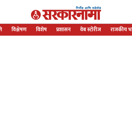
णे
विश्लेषण
विशेष
प्रशासन
वेब स्टोरीज
राजकीय भव