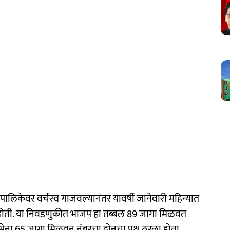
हापालिकेवर वर्चस्व गाजवल्यानंतर यावर्षी जानेवारी महिन्यात
ी होती. या निवडणुकीत भाजप हा तब्बल 89 जागा मिळवत
वसेना 65 जागा मिळवून नंबरचा दोनचा पक्ष ठरला होता.