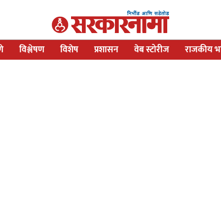
णे
विश्लेषण
विशेष
प्रशासन
वेब स्टोरीज
राजकीय भव