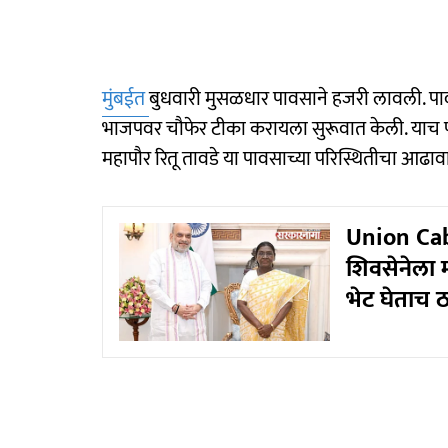
मुंबईत
बुधवारी मुसळधार पावसाने हजरी लावली. पा
भाजपवर चौफेर टीका करायला सुरूवात केली. याच पार
महापौर रितू तावडे या पावसाच्या परिस्थितीचा आढावा 
Union Cabin
शिवसेनेला म
भेट घेताच 