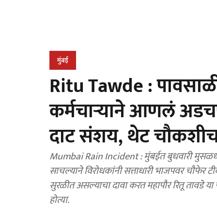
मुंबई
Ritu Tawde : पावसाळी 
कर्मचाऱ्याने आणलं अडचण
दाट संशय, थेट चौकशी
Mumbai Rain Incident : मुंबईत बुधवारी मुसळ
साचल्याने विरोधकांनी सत्ताधारी भाजपवर चौफेर टीक
सुरळीत असल्याचा दावा करत महापौर रितू तावडे या प
होत्या.