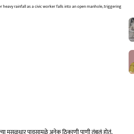
eavy rainfall as a civic worker falls into an open manhole, triggering
्या मुसळधार पावसामुळे अनेक ठिकाणी पाणी तुंबलं होतं.