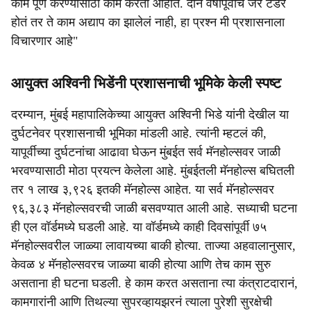
काम पूर्ण करण्यासाठी काम करतो आहोत. दोन वर्षांपूर्वीच जर टेंडर
होतं तर ते काम अद्याप का झालेलं नाही, हा प्रश्न मी प्रशासनाला
विचारणार आहे"
आयुक्त अश्विनी भिडेंनी प्रशासनाची भूमिके केली स्पष्ट
दरम्यान, मुंबई महापालिकेच्या आयुक्त अश्विनी भिडे यांनी देखील या
दुर्घटनेवर प्रशासनाची भूमिका मांडली आहे. त्यांनी म्हटलं की,
यापूर्वीच्या दुर्घटनांचा आढावा घेऊन मुंबईत सर्व मॅनहोल्सवर जाळी
भरवण्यासाठी मोठा प्रयत्न केलेला आहे. मुंबईतली मॅनहोल्स बघितली
तर १ लाख ३,९२६ इतकी मॅनहोल्स आहेत. या सर्व मॅनहोल्सवर
९६,३८३ मॅनहोल्सवरची जाळी बसवण्यात आली आहे. सध्याची घटना
ही एल वॉर्डमध्ये घडली आहे. या वॉर्डमध्ये काही दिवसांपूर्वी ७५
मॅनहोल्सवरील जाळ्या लावायच्या बाकी होत्या. ताज्या अहवालानुसार,
केवळ ४ मॅनहोल्सवरच जाळ्या बाकी होत्या आणि तेच काम सुरु
असताना ही घटना घडली. हे काम करत असताना त्या कंत्राटदारानं,
कामगारांनी आणि तिथल्या सुपरव्हायझरनं त्याला पुरेशी सुरक्षेची