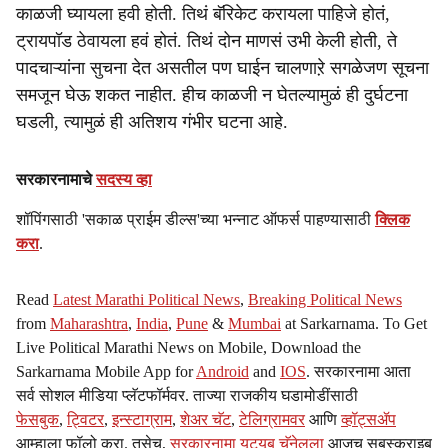
काळजी घ्यायला हवी होती. तिथं बॅरिकेट करायला पाहिजे होतं,
ट्रायपॉड ठेवायला हवं होतं. तिथं दोन माणसं उभी केली होती, ते
पादचाऱ्यांना सुचना देत असतील पण घाईन चालणाऱे सगळेजण सूचना
समजून घेऊ शकत नाहीत. हीच काळजी न घेतल्यामुळं ही दुर्घटना
घडली, त्यामुळं ही अतिशय गंभीर घटना आहे.
सरकारनामाचे
सदस्य व्हा
शॉपिंगसाठी 'सकाळ प्राईम डील्स'च्या भन्नाट ऑफर्स पाहण्यासाठी
क्लिक
करा
.
Read
Latest Marathi Political News
,
Breaking Political News
from
Maharashtra
,
India
,
Pune
&
Mumbai
at Sarkarnama. To Get
Live Political Marathi News on Mobile, Download the
Sarkarnama Mobile App for
Android
and
IOS
. सरकारनामा आता
सर्व सोशल मीडिया प्लॅटफॉर्मवर. ताज्या राजकीय घडामोडींसाठी
फेसबुक
,
ट्विटर
,
इन्स्टाग्राम
,
शेअर चॅट
,
टेलिग्रामवर
आणि
व्हॉट्सॲप
आम्हाला फॉलो करा. तसेच,
सरकारनामा यूट्यूब चॅनेलला
आजच सबस्क्राइब