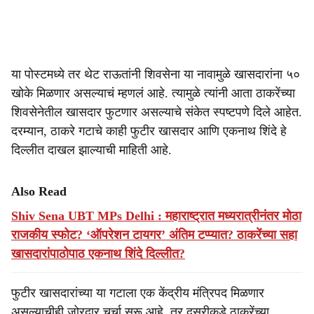
या पोस्टमध्ये तर थेट राऊतांनी शिवसेना या नावामुळे खासदारांना ५०
खोके मिळणार असल्याचं म्हणलं आहे. त्यामुळे त्यांनी आता ठाकरेंच्या
शिवसेनेतील खासदार फुटणार असल्याचे संकेत स्पष्टपणे दिले आहेत.
दरम्यान, ठाकरे गटाचे काही फुटीर खासदार आणि एकनाथ शिंदे हे
दिल्लीत दाखल झाल्याची माहिती आहे.
Also Read
Shiv Sena UBT MPs Delhi : महाराष्ट्रात मध्यरात्रीनंतर मोठा
राजकीय स्फोट? ‘ऑपरेशन टायगर’ अंतिम टप्प्यात? ठाकरेंच्या सहा
खासदारांपाठोपाठ एकनाथ शिंदे दिल्लीत?
फुटीर खासदारांच्या या गटाला एक केंद्रीय मंत्रिपद मिळणार
असल्याचीही जोरदार चर्चा सुरू आहे. तर दुसरीकडे ठाकरेंच्या