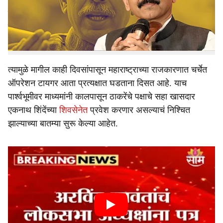
४० आमदारांना फोडून उद्धव ठाकरेंना मोठा धक्का दिला होता. अशाच
e
प्रकारचा दुसरा धक्का २०२६ च्या जून महिन्यात शिंदे ठाकरेंना
देण्याच्या तयारीत असून यासाठी दिल्लीत मोठ्या घडामोडी सुरू
असल्याचं आता लपून राहिलेलं नाही.
त्यामुळे मागील काही दिवसांपासून महाराष्ट्राच्या राजकारणात चर्चेत
ऑपरेशन टायगर आता प्रत्यक्षात घडताना दिसत आहे. याच
पार्श्वभूमीवर माध्यमांनी कालपासून ठाकरेंचे पक्षाचे सहा खासदार
एकनाथ शिंदेंच्या
शिवसेनेत
प्रवेश करणार असल्याचं निश्चित
झाल्याच्या बातम्या सुरू केल्या आहेत.