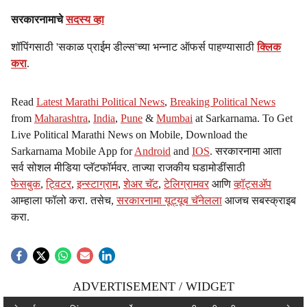
सरकारनामाचे
सदस्य व्हा
शॉपिंगसाठी 'सकाळ प्राईम डील्स'च्या भन्नाट ऑफर्स पाहण्यासाठी
क्लिक
करा
.
Read
Latest Marathi Political News
,
Breaking Political News
from
Maharashtra
,
India
,
Pune
&
Mumbai
at Sarkarnama. To Get
Live Political Marathi News on Mobile, Download the
Sarkarnama Mobile App for
Android
and
IOS
. सरकारनामा आता
सर्व सोशल मीडिया प्लॅटफॉर्मवर. ताज्या राजकीय घडामोडींसाठी
फेसबुक
,
ट्विटर
,
इन्स्टाग्राम
,
शेअर चॅट
,
टेलिग्रामवर
आणि
व्हॉट्सॲप
आम्हाला फॉलो करा. तसेच,
सरकारनामा यूट्यूब चॅनेलला
आजच सबस्क्राइब
करा.
ADVERTISEMENT / WIDGET