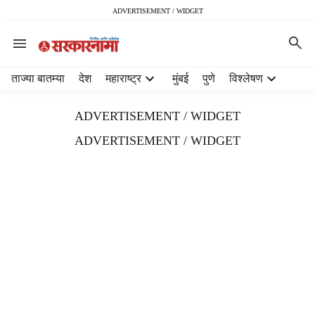
ADVERTISEMENT / WIDGET
H
ताज्या बातम्या
देश
महाराष्ट्र
मुंबई
पुणे
विश्लेषण
e
a
ADVERTISEMENT / WIDGET
d
e
ADVERTISEMENT / WIDGET
r
m
e
n
u
i
t
e
m
s