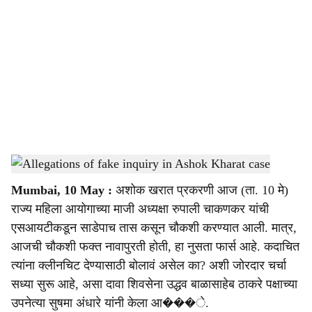
o
c
i
a
l
s
Allegations of fake inquiry in Ashok Kharat case
-
Sarkarnama
h
Mumbai, 10 May :
अशोक खरात प्रकरणी आज (ता. 10 मे)
a
राज्य महिला आयोगाच्या माजी अध्यक्षा रुपाली चाकणकर यांची
r
एसआयटीकडून साडेपाच तास कसून चौकशी करण्यात आली. मात्र,
आजची चौकशी फक्त नावापुरती होती, हा नुसता फार्स आहे. कदाचित
e
त्यांना क्लीनचिट देण्यासाठी बोलावं असेल का? अशी जोरदार चर्चा
सध्या सुरू आहे, असा दावा शिवसेना उद्धव बाळासाहेब ठाकरे पक्षाच्या
उपनेत्या सुषमा अंधारे यांनी केला आ���े.