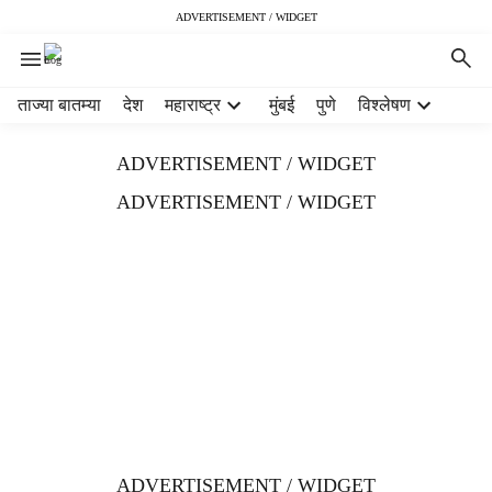
ADVERTISEMENT / WIDGET
H
ताज्या बातम्या
देश
महाराष्ट्र
मुंबई
पुणे
विश्लेषण
e
a
ADVERTISEMENT / WIDGET
d
e
ADVERTISEMENT / WIDGET
r
m
e
n
u
i
t
e
m
s
ADVERTISEMENT / WIDGET