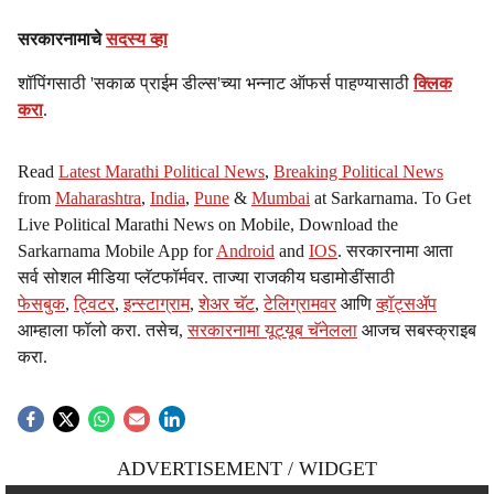
सरकारनामाचे
सदस्य व्हा
शॉपिंगसाठी 'सकाळ प्राईम डील्स'च्या भन्नाट ऑफर्स पाहण्यासाठी
क्लिक
करा
.
Read
Latest Marathi Political News
,
Breaking Political News
from
Maharashtra
,
India
,
Pune
&
Mumbai
at Sarkarnama. To Get
Live Political Marathi News on Mobile, Download the
Sarkarnama Mobile App for
Android
and
IOS
. सरकारनामा आता
सर्व सोशल मीडिया प्लॅटफॉर्मवर. ताज्या राजकीय घडामोडींसाठी
फेसबुक
,
ट्विटर
,
इन्स्टाग्राम
,
शेअर चॅट
,
टेलिग्रामवर
आणि
व्हॉट्सॲप
आम्हाला फॉलो करा. तसेच,
सरकारनामा यूट्यूब चॅनेलला
आजच सबस्क्राइब
करा.
ADVERTISEMENT / WIDGET