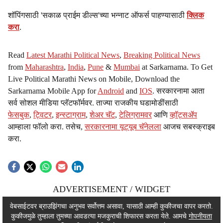
शॉपिंगसाठी 'सकाळ प्राईम डील्स'च्या भन्नाट ऑफर्स पाहण्यासाठी
क्लिक
करा
.
Read
Latest Marathi Political News
,
Breaking Political News
from
Maharashtra
,
India
,
Pune
&
Mumbai
at Sarkarnama. To Get
Live Political Marathi News on Mobile, Download the
Sarkarnama Mobile App for
Android
and
IOS
. सरकारनामा आता
सर्व सोशल मीडिया प्लॅटफॉर्मवर. ताज्या राजकीय घडामोडींसाठी
फेसबुक
,
ट्विटर
,
इन्स्टाग्राम
,
शेअर चॅट
,
टेलिग्रामवर
आणि
व्हॉट्सॲप
आम्हाला फॉलो करा. तसेच,
सरकारनामा यूट्यूब चॅनेलला
आजच सबस्क्राइब
करा.
ADVERTISEMENT / WIDGET
ADVERTISEMENT / WIDGET
वेबसाईटवर ब्राउझिंगचा अनुभव सर्वोत्तम असावा, यासाठी आम्ही कुकीजचा वापर करतो.
कुकीजमुळे तुम्हाला तुमच्या आवडत्या मजकुराची शिफारस करता येते. आमचे
गोपनीयता