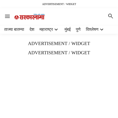
ADVERTISEMENT / WIDGET
H
ताज्या बातम्या
देश
महाराष्ट्र
मुंबई
पुणे
विश्लेषण
e
a
ADVERTISEMENT / WIDGET
d
e
ADVERTISEMENT / WIDGET
r
m
e
n
u
i
t
e
m
s