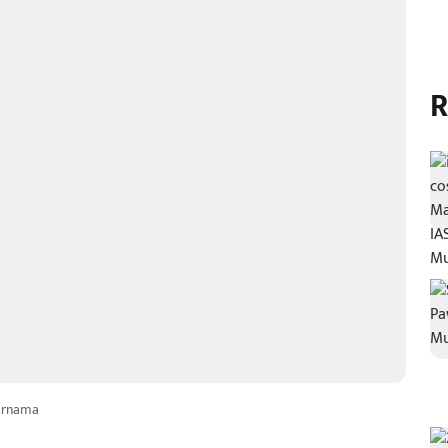
R
arnama