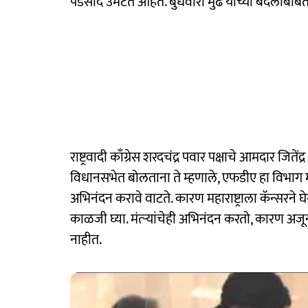
पडसाद उमटत आहेत. बुधवारी मुंढे यांच्या बदल
राष्ट्रवादी काँग्रेस शरदचंद्र पवार पक्षाचे आमदार जिते
विधानसभेत बोलताना ते म्हणाले, एफडीए हा विभाग मह
अभिनंदन करावे वाटते. कारण महाराष्ट्राला कॅन्सरने 
काळजी घ्या. मंत्र्‍यांचेही अभिनंदन करतो, कारण अजूनपर
नाहीत.