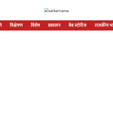
णे
विश्लेषण
विशेष
प्रशासन
वेब स्टोरीज
राजकीय भव