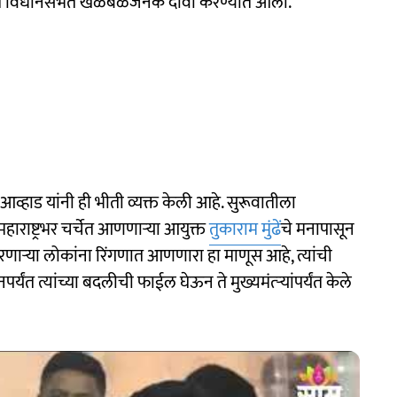
ीबाबत विधानसभेत खळबळजनक दावा करण्यात आला.
ंद्र आव्हाड यांनी ही भीती व्यक्त केली आहे. सुरूवातीला
ाराष्ट्रभर चर्चेत आणणाऱ्या आयुक्त
तुकाराम मुंढें
चे मनापासून
घेरणाऱ्या लोकांना रिंगणात आणणारा हा माणूस आहे, त्यांची
्यंत त्यांच्या बदलीची फाईल घेऊन ते मुख्यमंत्र्‍यांपर्यंत केले