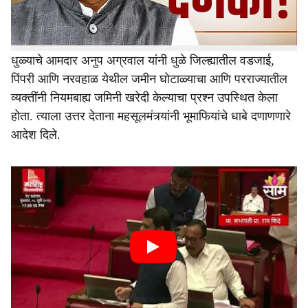
अशी माहिती महसूलमंत्री चंद्रशेखर बावनकुळे यांनी विधानसभेत
केली.
धुळ्याचे आमदार अनुप अग्रवाल यांनी धुळे जिल्ह्यातील वडजाई,
पिंपरी आणि नरवहाळ येथील जमीन घोटाळ्याचा आणि परराज्यातील
व्यक्तींनी नियमबाह्य जमिनी खरेदी केल्याचा प्रश्न उपस्थित केला
होता. त्याला उत्तर देताना महसूलमंत्र्यांनी भूमाफियांचे धाबे दणाणणारे
आदेश दिले.