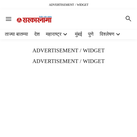
ADVERTISEMENT / WIDGET
H
ताज्या बातम्या
देश
महाराष्ट्र
मुंबई
पुणे
विश्लेषण
e
a
ADVERTISEMENT / WIDGET
d
e
ADVERTISEMENT / WIDGET
r
m
e
n
u
i
t
e
m
s