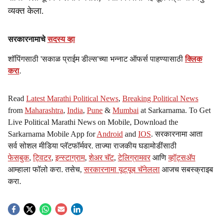
व्यक्त केला.
सरकारनामाचे
सदस्य व्हा
शॉपिंगसाठी 'सकाळ प्राईम डील्स'च्या भन्नाट ऑफर्स पाहण्यासाठी
क्लिक
करा
.
Read
Latest Marathi Political News
,
Breaking Political News
from
Maharashtra
,
India
,
Pune
&
Mumbai
at Sarkarnama. To Get
Live Political Marathi News on Mobile, Download the
Sarkarnama Mobile App for
Android
and
IOS
. सरकारनामा आता
सर्व सोशल मीडिया प्लॅटफॉर्मवर. ताज्या राजकीय घडामोडींसाठी
फेसबुक
,
ट्विटर
,
इन्स्टाग्राम
,
शेअर चॅट
,
टेलिग्रामवर
आणि
व्हॉट्सॲप
आम्हाला फॉलो करा. तसेच,
सरकारनामा यूट्यूब चॅनेलला
आजच सबस्क्राइब
करा.