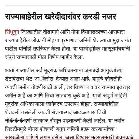
राज्याबाहेरील खरेदीदारांवर करडी नजर
सिंधुदुर्ग
जिल्ह्यातील दोडामार्ग आणि मोपा विमानतळाच्या आसपास
राज्याबाहेरील लोकांनी मोठ्या प्रमाणात जमिनी घेतल्याचा मुद्दा जयंत
पाटील यांनीही उपस्थित केला होता. या पार्श्वभूमीवर महसूलमंत्र्यांनी
संपूर्ण राज्यासाठी मोठा निर्णय जाहीर केला.
आता राज्यातील सर्व मुद्रांक अधिकाऱ्यांना जमाबंदी आयुक्तांच्या
डेटाबेसचा थेट 'अॅक्सेस' देण्यात आला आहे. यामुळे कोणतीही
व्यक्ती जमीन नोंदणीसाठी आली, तर तिच्या नावावर राज्यात इतरत्र
जमीन आहे का आणि तिचा सातबारा कुठे आहे, याची संपूर्ण माहिती
मुद्रांक अधिकाऱ्याला जागेवरच उपलब्ध होईल. राज्याबाहेरील
शेतकरी नसलेली व्यक्ती संशयास्पद आढळल्यास तिची
नो���दणी तात्काळ रोखून पडताळणी केली जाईल. या नवीन
सिस्टीममुळे बोगस शेतकरी बनून जमिनी हडप करणाऱ्यांच्या
साखळीला पूर्णपणे लगाम बसेल, असा विश्वास महसूलमंत्री बावनकुळे