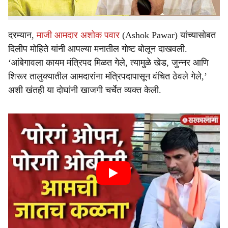
यांनी केले आहे.
दरम्यान,
माजी आमदार अशोक पवार
(Ashok Pawar) यांच्यासोबत
दिलीप माेहिते यांनी आपल्या मनातील गोष्ट बोलून दाखवली.
‘आंबेगावला कायम मंत्रिपद मिळत गेले, त्यामुळे खेड, जुन्नर आणि
शिरूर तालुक्यातील आमदारांना मंत्रिपदापासून वंचित ठेवले गेले,’
अशी खंतही या दोघांनी खाजगी चर्चेत व्यक्त केली.