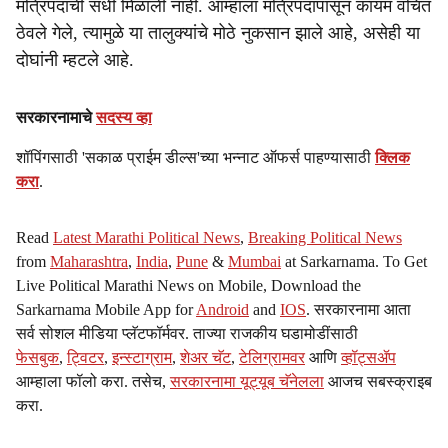
मंत्रिपदाची संधी मिळाली नाही. आम्हाला मंत्रिपदापासून कायम वंचित
ठेवले गेले, त्यामुळे या तालुक्यांचे मोठे नुकसान झाले आहे, असेही या
दोघांनी म्हटले आहे.
सरकारनामाचे
सदस्य व्हा
शॉपिंगसाठी 'सकाळ प्राईम डील्स'च्या भन्नाट ऑफर्स पाहण्यासाठी
क्लिक
करा
.
Read
Latest Marathi Political News
,
Breaking Political News
from
Maharashtra
,
India
,
Pune
&
Mumbai
at Sarkarnama. To Get
Live Political Marathi News on Mobile, Download the
Sarkarnama Mobile App for
Android
and
IOS
. सरकारनामा आता
सर्व सोशल मीडिया प्लॅटफॉर्मवर. ताज्या राजकीय घडामोडींसाठी
फेसबुक
,
ट्विटर
,
इन्स्टाग्राम
,
शेअर चॅट
,
टेलिग्रामवर
आणि
व्हॉट्सॲप
आम्हाला फॉलो करा. तसेच,
सरकारनामा यूट्यूब चॅनेलला
आजच सबस्क्राइब
करा.