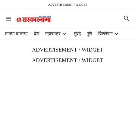
ADVERTISEMENT / WIDGET
H
ताज्या बातम्या
देश
महाराष्ट्र
मुंबई
पुणे
विश्लेषण
e
a
ADVERTISEMENT / WIDGET
d
e
ADVERTISEMENT / WIDGET
r
m
e
n
u
i
t
e
m
s