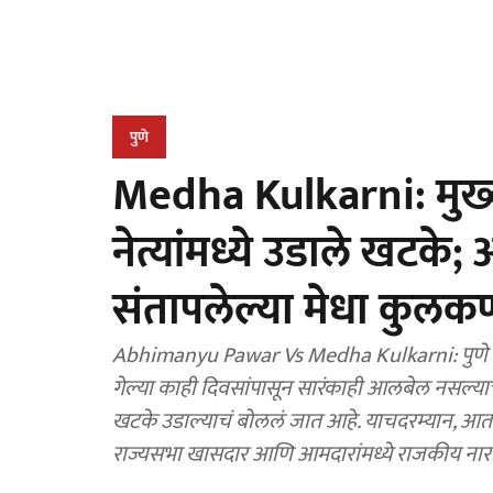
पुणे
Medha Kulkarni: मुख्यम
नेत्यांमध्ये उडाले खटके
संतापलेल्या मेधा कुलकर्
Abhimanyu Pawar Vs Medha Kulkarni: पुणे मह
गेल्या काही दिवसांपासून सारंकाही आलबेल नसल्याचं बोललं जात आहे. पक्षाच्या ने
खटके उडाल्याचं बोललं जात आहे. याचदरम्यान, आता मु
राज्यसभा खासदार आणि आमदारांमध्ये राजकीय नाराज