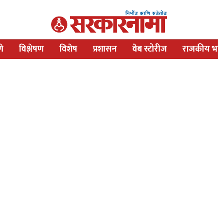
णे
विश्लेषण
विशेष
प्रशासन
वेब स्टोरीज
राजकीय भव