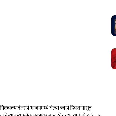
मिळवल्यानंतरही भाजपमध्ये गेल्या काही दिवसांपासून
नेत्यांमध्ये अनेक मुद्द्यांवरुन खटके उडाल्याचं बोललं जात